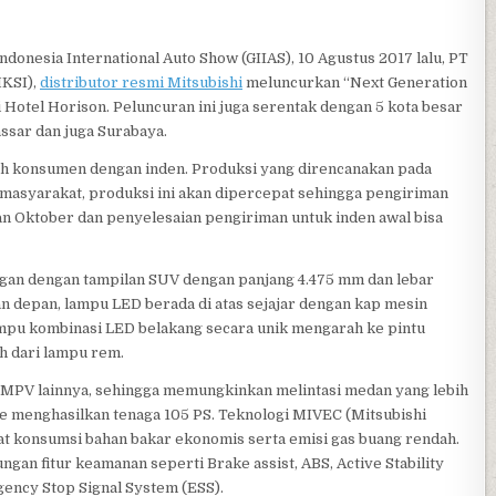
ndonesia International Auto Show (GIIAS), 10 Agustus 2017 lalu, PT
MKSI),
distributor resmi Mitsubishi
meluncurkan “Next Generation
Hotel Horison. Peluncuran ini juga serentak dengan 5 kota besar
assar dan juga Surabaya.
leh konsumen dengan inden. Produksi yang direncanakan pada
masyarakat, produksi ini akan dipercepat sehingga pengiriman
n Oktober dan penyelesaian pengiriman untuk inden awal bisa
an dengan tampilan SUV dengan panjang 4.475 mm dan lebar
 depan, lampu LED berada di atas sejajar dengan kap mesin
mpu kombinasi LED belakang secara unik mengarah ke pintu
h dari lampu rem.
i MPV lainnya, sehingga memungkinkan melintasi medan yang lebih
ve menghasilkan tenaga 105 PS. Teknologi MIVEC (Mitsubishi
at konsumsi bahan bakar ekonomis serta emisi gas buang rendah.
an fitur keamanan seperti Brake assist, ABS, Active Stability
rgency Stop Signal System (ESS).