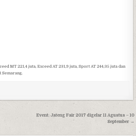
eed MT 221,4 juta, Exceed AT 231,9 juta, Sport AT 244,35 juta dan
TR Semarang.
Event: Jateng Fair 2017 digelar 11 Agustus – 10
September →