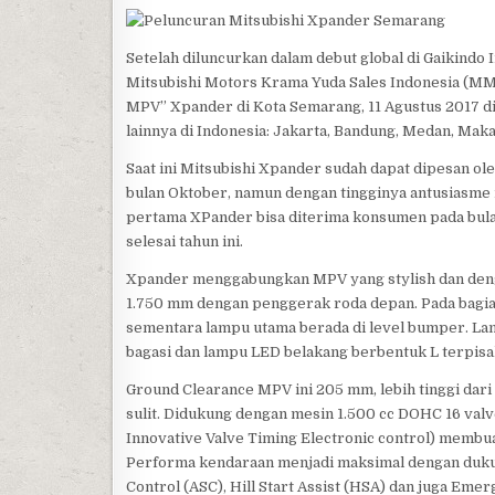
Setelah diluncurkan dalam debut global di Gaikindo I
Mitsubishi Motors Krama Yuda Sales Indonesia (M
MPV” Xpander di Kota Semarang, 11 Agustus 2017 di 
lainnya di Indonesia: Jakarta, Bandung, Medan, Mak
Saat ini Mitsubishi Xpander sudah dapat dipesan o
bulan Oktober, namun dengan tingginya antusiasme 
pertama XPander bisa diterima konsumen pada bula
selesai tahun ini.
Xpander menggabungkan MPV yang stylish dan deng
1.750 mm dengan penggerak roda depan. Pada bagian
sementara lampu utama berada di level bumper. La
bagasi dan lampu LED belakang berbentuk L terpisa
Ground Clearance MPV ini 205 mm, lebih tinggi dar
sulit. Didukung dengan mesin 1.500 cc DOHC 16 val
Innovative Valve Timing Electronic control) membu
Performa kendaraan menjadi maksimal dengan dukung
Control (ASC), Hill Start Assist (HSA) dan juga Eme