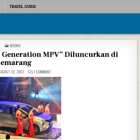
TRAVEL GUIDE
POSTED IN
BISNIS
t Generation MPV” Diluncurkan di
Semarang
ON MITSUBISHI XPANDER “NEXT GENERATION MPV” DILUN
UGUST 12, 2017
1 COMMENT