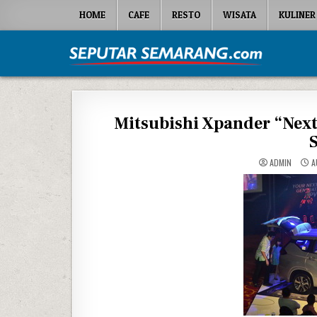
Skip to content
HOME
CAFE
RESTO
WISATA
KULINER
Seputar Semarang
All About Semarang
Mitsubishi Xpander “Nex
ADMIN
A