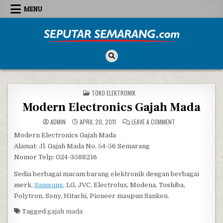
Skip to content
MENU
Seputar Semarang
All About Semarang
POSTED IN
TOKO ELEKTRONIK
Modern Electronics Gajah Mada
ON MODERN ELECTR
ADMIN
APRIL 20, 2011
LEAVE A COMMENT
Modern Electronics Gajah Mada
Alamat: Jl. Gajah Mada No. 54-56 Semarang
Nomor Telp: 024-3588216
Sedia berbagai macam barang elektronik dengan berbagai
merk,
Samsung
, LG, JVC, Electrolux, Modena, Toshiba,
Polytron, Sony, Hitachi, Pioneer maupun Sanken.
Tagged
gajah mada