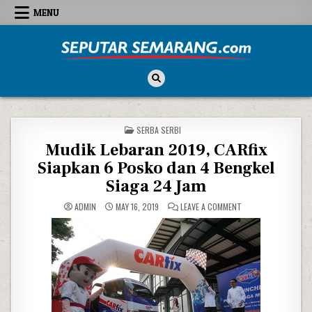
Skip to content
MENU
Seputar Semarang
All About Semarang
POSTED IN
SERBA SERBI
Mudik Lebaran 2019, CARfix
Siapkan 6 Posko dan 4 Bengkel
Siaga 24 Jam
ON MUDIK LEBARAN 2
ADMIN
MAY 16, 2019
LEAVE A COMMENT