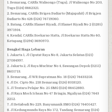
1. Semarang, CARfix Walisongo (Tugu), Jl Walisongo No 203,
Tugu (024) 8662321.
2. Semarang, CARfix Brigen Sudiarto (Majapahit) Jl Brigjen
Sudiarto No 426 (024) 76719060.
3. Batang, CARfix Slamet Riyadi, Jl Slamet Riyadi No 2 (0285)
3971934.
4. Kendal, CARfix Soekarno Hatta, Jl Soekarno Hatta No 60,
Ketapang (0294) 3690970.
Bengkel Siaga Lebaran
1. Jakarta 1, Jl Ciputat Raya No 8, Jakarta Selatan (021)
27084997.
2. Jakarta 2, Jl Raya Muchtar No 4, Sawangan Depok (0251)
8601713.
3. Semarang, Jl WR Supratman No. 18 (024) 76433258.
4. Jl Dr. Cipto No. 218 Semarang (024) 8318120.
5. Jl Tentara Pelajar No. 25 SMG (024) 86452880.
6. Jl Raya Moch Ichsan No 47 Bringin, Ngaliyan (024) 7643
2252.
7. Jl Setiabudi No 229, Banyumanik SMG (024) 76405427.
8. Jl Kedungmundu Raya No 172, Tandang Semarang (024)