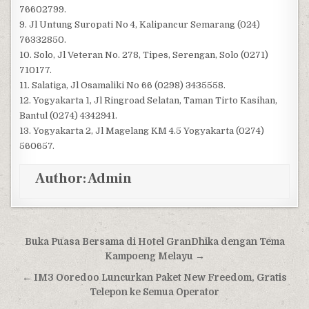
76602799.
9. Jl Untung Suropati No 4, Kalipancur Semarang (024)
76332850.
10. Solo, Jl Veteran No. 278, Tipes, Serengan, Solo (0271)
710177.
11. Salatiga, Jl Osamaliki No 66 (0298) 3435558.
12. Yogyakarta 1, Jl Ringroad Selatan, Taman Tirto Kasihan,
Bantul (0274) 4342941.
13. Yogyakarta 2, Jl Magelang KM 4.5 Yogyakarta (0274)
560657.
Author:
Admin
Post navigation
Buka Puasa Bersama di Hotel GranDhika dengan Tema
Kampoeng Melayu →
← IM3 Ooredoo Luncurkan Paket New Freedom, Gratis
Telepon ke Semua Operator