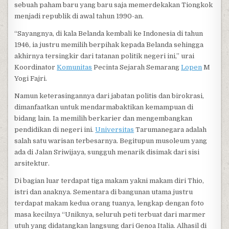
sebuah paham baru yang baru saja memerdekakan Tiongkok
menjadi republik di awal tahun 1990-an.
“Sayangnya, di kala Belanda kembali ke Indonesia di tahun
1946, ia justru memilih berpihak kepada Belanda sehingga
akhirnya tersingkir dari tatanan politik negeri ini,” urai
Koordinator
Komunitas
Pecinta Sejarah Semarang
Lopen
M
Yogi Fajri.
Namun keterasingannya dari jabatan politis dan birokrasi,
dimanfaatkan untuk mendarmabaktikan kemampuan di
bidang lain. Ia memilih berkarier dan mengembangkan
pendidikan di negeri ini.
Universitas
Tarumanegara adalah
salah satu warisan terbesarnya. Begitupun musoleum yang
ada di Jalan Sriwijaya, sungguh menarik disimak dari sisi
arsitektur.
Di bagian luar terdapat tiga makam yakni makam diri Thio,
istri dan anaknya. Sementara di bangunan utama justru
terdapat makam kedua orang tuanya, lengkap dengan foto
masa kecilnya “Uniknya, seluruh peti terbuat dari marmer
utuh yang didatangkan langsung dari Genoa Italia. Alhasil di