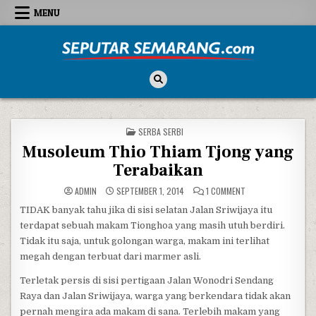
Skip to content
MENU
Seputar Semarang
All About Semarang
POSTED IN
SERBA SERBI
Musoleum Thio Thiam Tjong yang
Terabaikan
ON MUSOLEUM THIO 
ADMIN
SEPTEMBER 1, 2014
1 COMMENT
TIDAK banyak tahu jika di sisi selatan Jalan Sriwijaya itu
terdapat sebuah makam Tionghoa yang masih utuh berdiri.
Tidak itu saja, untuk golongan warga, makam ini terlihat
megah dengan terbuat dari marmer asli.
Terletak persis di sisi pertigaan Jalan Wonodri Sendang
Raya dan Jalan Sriwijaya, warga yang berkendara tidak akan
pernah mengira ada makam di sana. Terlebih makam yang