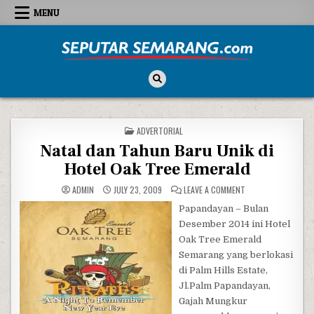
Skip to content
MENU
Seputar Semarang
All About Semarang
POSTED IN
ADVERTORIAL
Natal dan Tahun Baru Unik di
Hotel Oak Tree Emerald
ON NATAL DAN TAHU
ADMIN
JULY 23, 2009
LEAVE A COMMENT
Papandayan – Bulan
Desember 2014 ini Hotel
Oak Tree Emerald
Semarang yang berlokasi
di Palm Hills Estate,
Jl.Palm Papandayan,
Gajah Mungkur