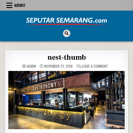
Skip to content
MENU
Seputar Semarang
All About Semarang
nest-thumb
ON NEST-THUMB
ADMIN
NOVEMBER 21, 2016
LEAVE A COMMENT