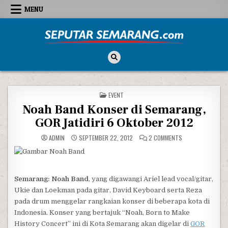
Skip to content
MENU
Seputar Semarang
All About Semarang
POSTED IN
EVENT
Noah Band Konser di Semarang,
GOR Jatidiri 6 Oktober 2012
ON NOAH BAND KON
ADMIN
SEPTEMBER 22, 2012
2 COMMENTS
Semarang: Noah Band
, yang digawangi Ariel lead vocal/gitar,
Ukie dan Loekman pada gitar, David Keyboard serta Reza
pada drum menggelar rangkaian konser di beberapa kota di
Indonesia. Konser yang bertajuk “Noah, Born to Make
History Concert” ini di Kota Semarang akan digelar di
GOR