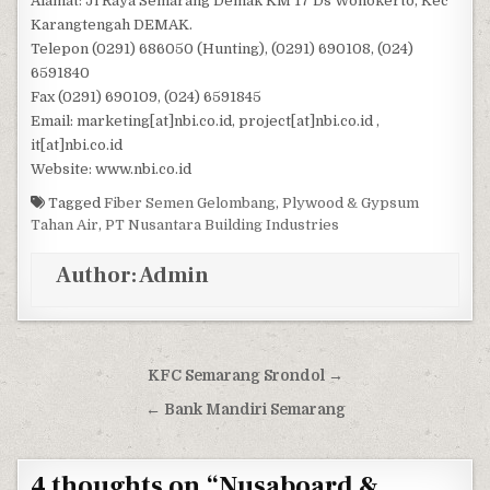
Alamat: Jl Raya Semarang Demak KM 17 Ds Wonokerto, Kec
Karangtengah DEMAK.
Telepon (0291) 686050 (Hunting), (0291) 690108, (024)
6591840
Fax (0291) 690109, (024) 6591845
Email: marketing[at]nbi.co.id, project[at]nbi.co.id ,
it[at]nbi.co.id
Website: www.nbi.co.id
Tagged
Fiber Semen Gelombang
,
Plywood & Gypsum
Tahan Air
,
PT Nusantara Building Industries
Author:
Admin
Post navigation
KFC Semarang Srondol →
← Bank Mandiri Semarang
4 thoughts on “
Nusaboard &