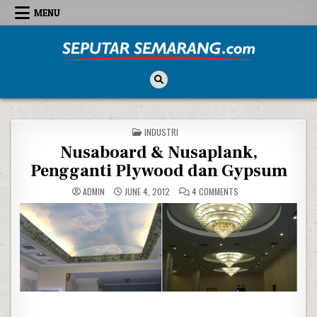
Skip to content
MENU
Seputar Semarang
All About Semarang
POSTED IN
INDUSTRI
Nusaboard & Nusaplank,
Pengganti Plywood dan Gypsum
ON NUSABOARD & NUS
ADMIN
JUNE 4, 2012
4 COMMENTS