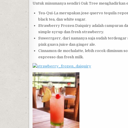
Untuk minumanya sendiri Oak Tree menghadirkan em
Tea-Qui-La merupakan jose quervo tequila repos
black tea, dan white sugar.
Strawberry Frozen Daiquiry adalah campuran dari
simple syrup dan fresh strawberry.
Suwerrgerr, dari namanya saja sudah terdengar s
pink guava juice dan ginger ale.
Cinnamon de mochalatte, lebih cocok diminum sor
espresso dan fresh milk.