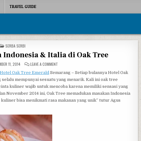
TRAVEL GUIDE
POSTED IN
SERBA SERBI
ndonesia & Italia di Oak Tree
ON PADUAN MENU MASAKAN INDONESIA & ITALIA DI OA
BER 11, 2014
LEAVE A COMMENT
Hotel Oak Tree Emerald
Semarang – Setiap bulannya Hotel Oak
selalu mempunyai sesuatu yang menarik. Kali ini oak tree
nta kuliner wajib untuk mencoba karena memiliki sensasi yang
bulan November 2014 ini, Oak Tree memadukan masakan Indonesia
 kuliner bisa menikmati rasa makanan yang unik” tutur Agus