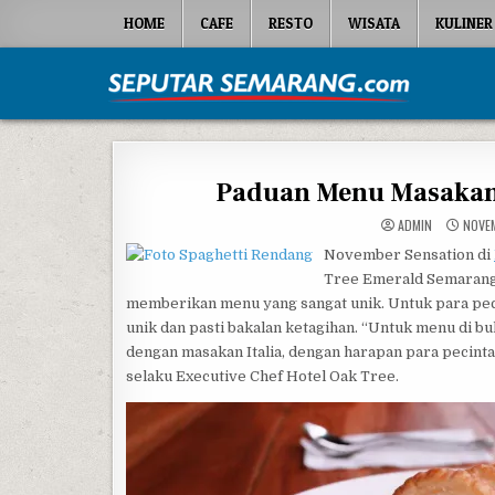
Skip to content
HOME
CAFE
RESTO
WISATA
KULINER
Seputar Semarang
All About Semarang
Paduan Menu Masakan I
ADMIN
NOVEM
November Sensation di
Tree Emerald Semarang 
memberikan menu yang sangat unik. Untuk para peci
unik dan pasti bakalan ketagihan. “Untuk menu di 
dengan masakan Italia, dengan harapan para pecinta
selaku Executive Chef Hotel Oak Tree.