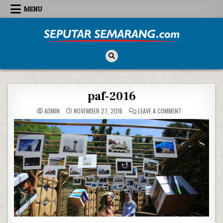
Skip to content
MENU
Seputar Semarang
All About Semarang
paf-2016
ON PAF-2016
ADMIN
NOVEMBER 27, 2016
LEAVE A COMMENT