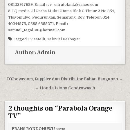
08122917699, Email : cv_citrateknik@yahoo.com
5. LQ media, Jl Graha Mukti Utama Blok G Timur 2 No 354,
Tlogomulyo, Pedurungan, Semarang, Roy, Telepon 024
40244975, 0888 6589271, Email :
samuel_tegal168@hotmail.com
Tagged
TV satelit, Televisi Berbayar
Author:
Admin
Post navigation
D’Showroom, Supplier dan Distributor Bahan Bangunan →
← Honda Istana Cendrawasih
2 thoughts on “
Parabola Orange
TV
”
FRANS RONDONUWU
says: