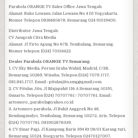
Parabola ORANGE TV Sales Office Jawa Tengah:
Alamat: Ruko Lowanu Jalan Lowanu No 4 DI Yogyakarta.
Nomor Telepon 0816685678, Semarang 024 91019400.
Distributor Jawa Tengah:
CV Anugrah Citra Media
Alamat: Jl Tirto Agung No 67B, Tembalang, Semarang.
Nomor telepon: (024) 70314422
Dealer Parabola ORANGE TV Semarang
:
1. CV Sky Media, Perum Graha Wahid, Madrid, C/3B,
Semarang 50269, Wisnhu, Telepon (024) 7078 1717,
081.845.1717, Email : pitulasjitu.smg@gmail.com.
2. CV Pitulas Jitu, Jl Majapahit 116 A Semarang 50191,
Gunarto, Telepon (024) 70707761 / 70707761, Email :
artomoro_parabola@yahoo.co.id
3. Artomoro parabola, Jl Bukit Anggrek No 48,
Sendangmulyo, Tembalang, Semarang 50272, Aris, Telepon
(024) 70707761, 081902876339.
4. CV Sinar Pagi, Jl Kampung Baris 394 Rt 06/01 Karang turi,
Semarang 50124, Soegyarto, Telepon 02470127007,