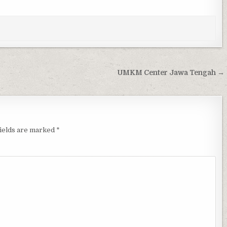
UMKM Center Jawa Tengah →
fields are marked
*