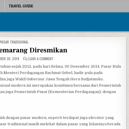
TRAVEL GUIDE
POSTED IN
PASAR TRADISIONAL
Semarang Diresmikan
ON PASAR BULU SEMARANG DIRESMIKAN
BER 30, 2014
LEAVE A COMMENT
 tahun sejak 2012, pada hari Selasa, 30 Desember 2014, Pasar Bulu
h Menteri Perdagangan Rachmat Gobel, hadir pula pada
 dan juga Wakil Gubernur Jawa Tengah Heru Sudjatmoko.
isional modern ini merupakan komitmen bersama dari Pemerintah
an juga Pemerintah Pusat (Kementerian Perdagangan), dengan
lah dengan pasar modern, seperti terdapat juga elevator yang
sar tradisional masih melekat dalam pasar yang lokasinya berada