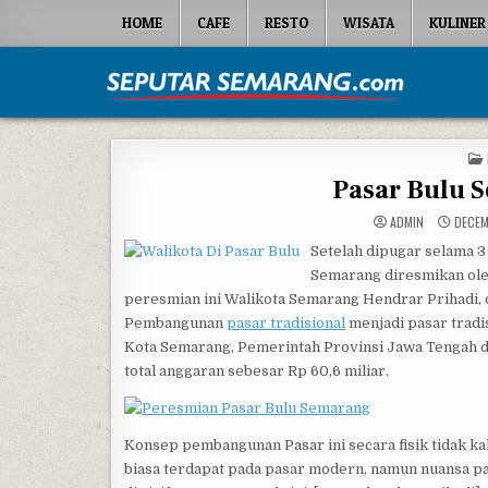
Skip to content
HOME
CAFE
RESTO
WISATA
KULINER
Seputar Semarang
All About Semarang
Pasar Bulu 
ADMIN
DECEM
Setelah dipugar selama 3
Semarang diresmikan ole
peresmian ini Walikota Semarang Hendrar Prihadi,
Pembangunan
pasar tradisional
menjadi pasar trad
Kota Semarang, Pemerintah Provinsi Jawa Tengah d
total anggaran sebesar Rp 60,6 miliar.
Konsep pembangunan Pasar ini secara fisik tidak ka
biasa terdapat pada pasar modern, namun nuansa pa