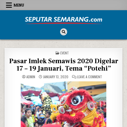
Skip to content
MENU
Seputar Semarang
All About Semarang
POSTED IN
EVENT
Pasar Imlek Semawis 2020 Digelar
17 – 19 Januari, Tema “Potehi”
ON PASAR IMLEK S
ADMIN
JANUARY 13, 2020
LEAVE A COMMENT