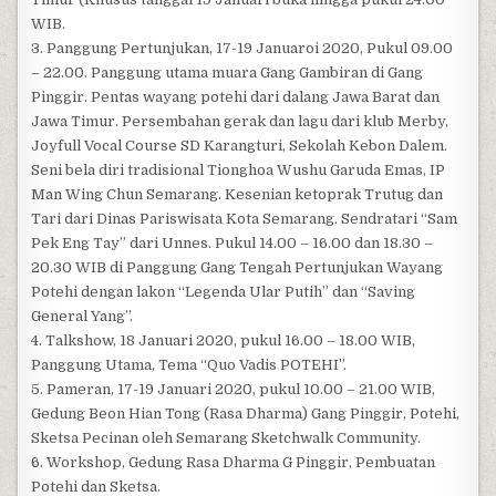
WIB.
3. Panggung Pertunjukan, 17-19 Januaroi 2020, Pukul 09.00
– 22.00. Panggung utama muara Gang Gambiran di Gang
Pinggir. Pentas wayang potehi dari dalang Jawa Barat dan
Jawa Timur. Persembahan gerak dan lagu dari klub Merby,
Joyfull Vocal Course SD Karangturi, Sekolah Kebon Dalem.
Seni bela diri tradisional Tionghoa Wushu Garuda Emas, IP
Man Wing Chun Semarang. Kesenian ketoprak Trutug dan
Tari dari Dinas Pariswisata Kota Semarang. Sendratari “Sam
Pek Eng Tay” dari Unnes. Pukul 14.00 – 16.00 dan 18.30 –
20.30 WIB di Panggung Gang Tengah Pertunjukan Wayang
Potehi dengan lakon “Legenda Ular Putih” dan “Saving
General Yang”.
4. Talkshow, 18 Januari 2020, pukul 16.00 – 18.00 WIB,
Panggung Utama, Tema “Quo Vadis POTEHI”.
5. Pameran, 17-19 Januari 2020, pukul 10.00 – 21.00 WIB,
Gedung Beon Hian Tong (Rasa Dharma) Gang Pinggir, Potehi,
Sketsa Pecinan oleh Semarang Sketchwalk Community.
6. Workshop, Gedung Rasa Dharma G Pinggir, Pembuatan
Potehi dan Sketsa.