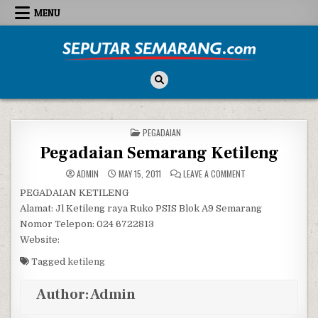
Skip to content
MENU
Seputar Semarang
All About Semarang
POSTED IN
PEGADAIAN
Pegadaian Semarang Ketileng
ON PEGADAIAN SEMA
ADMIN
MAY 15, 2011
LEAVE A COMMENT
PEGADAIAN KETILENG
Alamat: Jl Ketileng raya Ruko PSIS Blok A9 Semarang
Nomor Telepon: 024 6722813
Website:
Tagged
ketileng
Author:
Admin