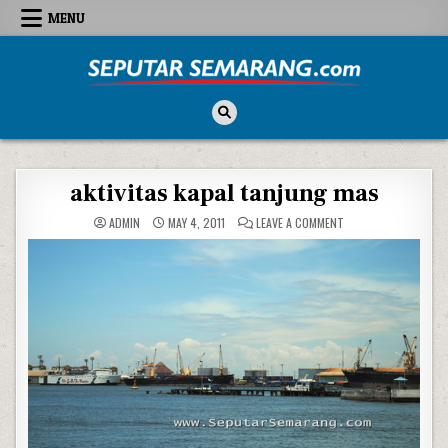
Skip to content
MENU
Seputar Semarang
All About Semarang
aktivitas kapal tanjung mas
ON AKTIVITAS KAPAL
ADMIN
MAY 4, 2011
LEAVE A COMMENT