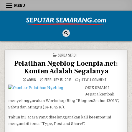
Skip to content
MENU
Seputar Semarang
All About Semarang
POSTED IN
SERBA SERBI
Pelatihan Ngeblog Loenpia.net:
Konten Adalah Segalanya
ON PELATIHAN NG
ADMIN
FEBRUARY 15, 2015
LEAVE A COMMENT
OSIS SMAN 1
Jepara kembali
menyelenggarakan Workshop Blog “Blogoes2school2015”,
Sabtu dan Minggu (14-15/2/15).
Tahun ini, acara yang diselenggarakan kali keempat ini
mengambil tema “Type, Post and Share!”.