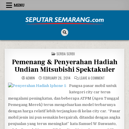
Skip to content
MENU
Seputar Semarang
All About Semarang
POSTED IN
SERBA SERBI
Pemenang & Penyerahan Hadiah
Undian Mitsubishi Spektakuler
ON PEMENANG & 
ADMIN
FEBRUARY 26, 2014
LEAVE A COMMENT
Pangsa pasar mobil untuk
kategori city car terus
mengalami peningkatan, dan beberapa ATPM (Agen Tunggal
Pemegang Merek) terus mengeluarkan model terbarunya
dengan harga relatif lebih terjangkau di kelas city car. “Pasar
mobil jenis ini pun semakin bergairah, ditandai dengan angka
penjualan yang terus meningkat” kata Samuel W Suswanto,