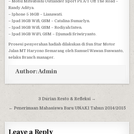
– Mobil Mitsubishi Outlander Sport Px A/T Off The Road –
Randy Aditya.
– Iphone 5 16GB – Lianawati.
– Ipad 16GB Wifi, GSM – Catalina Sumarlyn.
– Ipad 16GB Wifi, GSM – Rodiyah/Inten.
– Ipad 16GB WiFi, GSM – Djumadi Sriwiryanto.
Prosesi penyerahan hadiah dilakukan di Sun Star Motor
Jalan MT Haryono Semarang oleh Samuel Wawan Suswanto,
selaku Branch manager.
Author:
Admin
Post navigation
3 Durian Resto & Refleksi →
← Penerimaan Mahasiswa Baru UNAKI Tahun 2014/2015
Leave a Reply