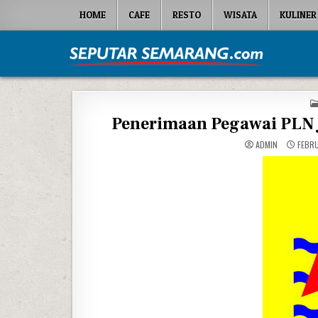
Skip to content
HOME
CAFE
RESTO
WISATA
KULINER
Seputar Semarang
All About Semarang
Penerimaan Pegawai PLN 
ADMIN
FEBRU