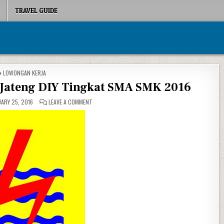
TRAVEL GUIDE
POSTED IN
LOWONGAN KERJA
Jateng DIY Tingkat SMA SMK 2016
ON PENERIMAAN PEGAWAI PLN JATENG DIY TINGKAT S
ARY 25, 2016
LEAVE A COMMENT