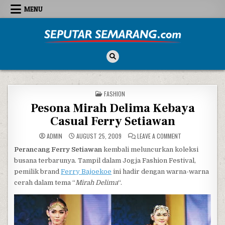
Skip to content
MENU
Seputar Semarang
All About Semarang
POSTED IN
FASHION
Pesona Mirah Delima Kebaya
Casual Ferry Setiawan
ON PESONA MIRAH
ADMIN
AUGUST 25, 2009
LEAVE A COMMENT
Perancang Ferry Setiawan
kembali meluncurkan koleksi
busana terbarunya. Tampil dalam Jogja Fashion Festival,
pemilik brand
Ferry Bajoekoe
ini hadir dengan warna-warna
cerah dalam tema “
Mirah Delima
“.