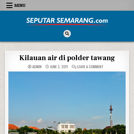
Skip to content
MENU
Seputar Semarang
All About Semarang
Kilauan air di polder tawang
ON KILAUAN AIR DI 
ADMIN
JUNE 3, 2011
LEAVE A COMMENT