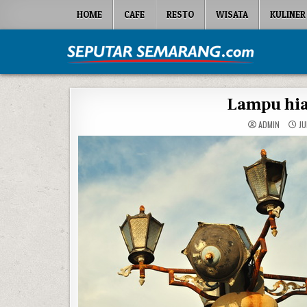
Skip to content
HOME
CAFE
RESTO
WISATA
KULINER
Seputar Semarang
All About Semarang
Lampu hia
ADMIN
JU