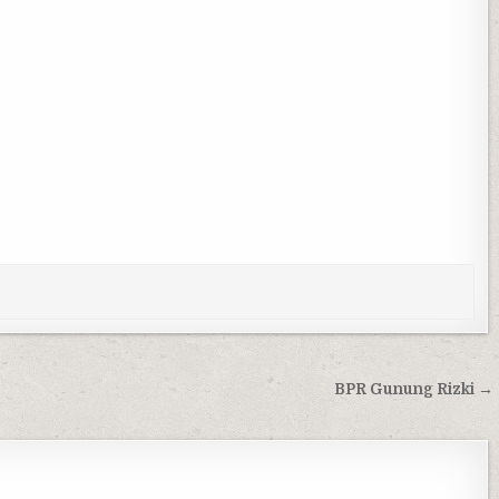
BPR Gunung Rizki →