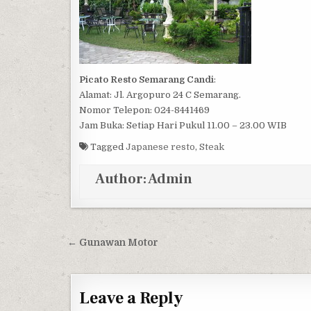
Picato Resto Semarang Candi
:
Alamat: Jl. Argopuro 24 C Semarang.
Nomor Telepon: 024-8441469
Jam Buka: Setiap Hari Pukul 11.00 – 23.00 WIB
Tagged
Japanese resto
,
Steak
Author:
Admin
Post navigation
← Gunawan Motor
Leave a Reply