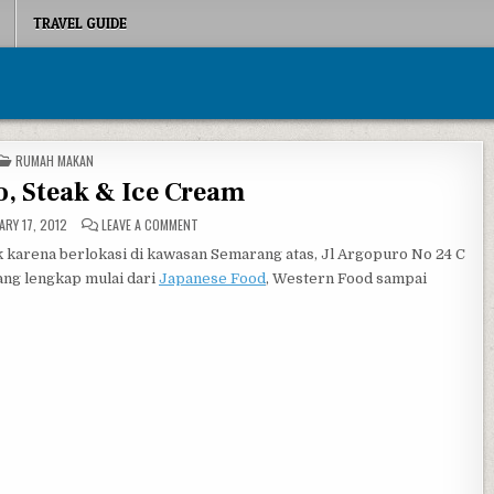
TRAVEL GUIDE
POSTED IN
RUMAH MAKAN
o, Steak & Ice Cream
ON PICATO RESTO, STEAK & ICE CREAM
ARY 17, 2012
LEAVE A COMMENT
uk karena berlokasi di kawasan Semarang atas, Jl Argopuro No 24 C
ang lengkap mulai dari
Japanese Food
, Western Food sampai