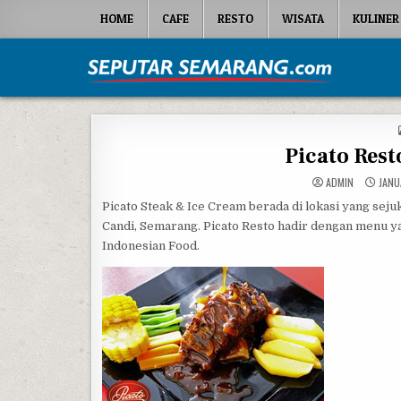
Skip to content
HOME
CAFE
RESTO
WISATA
KULINER
Seputar Semarang
All About Semarang
Picato Rest
ADMIN
JANU
Picato Steak & Ice Cream berada di lokasi yang sej
Candi, Semarang. Picato Resto hadir dengan menu y
Indonesian Food.