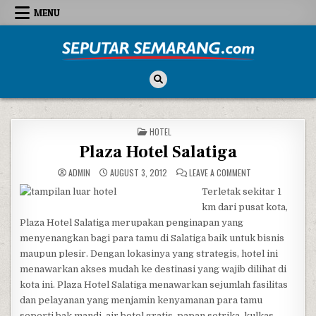
Skip to content
MENU
Seputar Semarang
All About Semarang
POSTED IN
HOTEL
Plaza Hotel Salatiga
ON PLAZA HOTEL S
ADMIN
AUGUST 3, 2012
LEAVE A COMMENT
Terletak sekitar 1
km dari pusat kota,
Plaza Hotel Salatiga merupakan penginapan yang
menyenangkan bagi para tamu di Salatiga baik untuk bisnis
maupun plesir. Dengan lokasinya yang strategis, hotel ini
menawarkan akses mudah ke destinasi yang wajib dilihat di
kota ini. Plaza Hotel Salatiga menawarkan sejumlah fasilitas
dan pelayanan yang menjamin kenyamanan para tamu
seperti bak mandi, air botol gratis, papan setrika, kulkas,