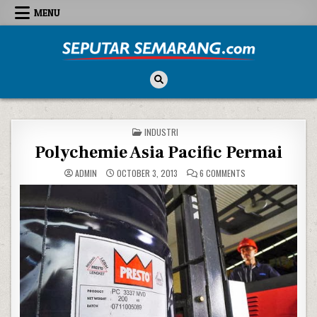
Skip to content
MENU
Seputar Semarang
All About Semarang
POSTED IN
INDUSTRI
Polychemie Asia Pacific Permai
ON POLYCHEMIE ASIA
ADMIN
OCTOBER 3, 2013
6 COMMENTS