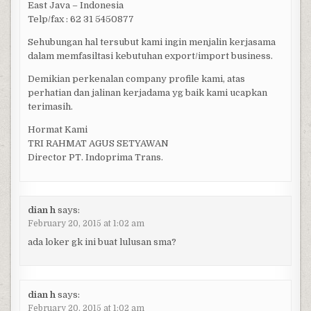
East Java – Indonesia
Telp/fax : 62 31 5450877
Sehubungan hal tersubut kami ingin menjalin kerjasama
dalam memfasiltasi kebutuhan export/import business.
Demikian perkenalan company profile kami, atas
perhatian dan jalinan kerjadama yg baik kami ucapkan
terimasih.
Hormat Kami
TRI RAHMAT AGUS SETYAWAN
Director PT. Indoprima Trans.
dian h
says:
February 20, 2015 at 1:02 am
ada loker gk ini buat lulusan sma?
dian h
says:
February 20, 2015 at 1:02 am