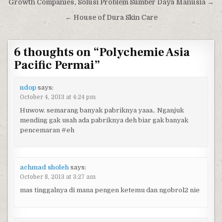
Post navigation
Growth Companies, Solusi Problem Sumber Daya Manusia →
← House of Dura Skin Care
6 thoughts on “
Polychemie Asia
Pacific Permai
”
ndop
says:
October 4, 2013 at 4:24 pm
Huwow. semarang banyak pabriknya yaaa.. Nganjuk
mending gak usah ada pabriknya deh biar gak banyak
pencemaran #eh
achmad sholeh
says:
October 8, 2013 at 3:27 am
mas tinggalnya di mana pengen ketemu dan ngobrol2 nie