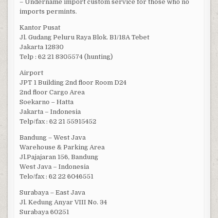
– Undername import custom service for those who no
imports permints.
Kantor Pusat
Jl. Gudang Peluru Raya Blok. B1/18A Tebet
Jakarta 12830
Telp : 62 21 8305574 (hunting)
Airport
JPT 1 Building 2nd floor Room D24
2nd floor Cargo Area
Soekarno – Hatta
Jakarta – Indonesia
Telp/fax : 62 21 55915452
Bandung – West Java
Warehouse & Parking Area
Jl.Pajajaran 156, Bandung
West Java – Indonesia
Telo/fax : 62 22 6046551
Surabaya – East Java
Jl. Kedung Anyar VIII No. 34
Surabaya 60251