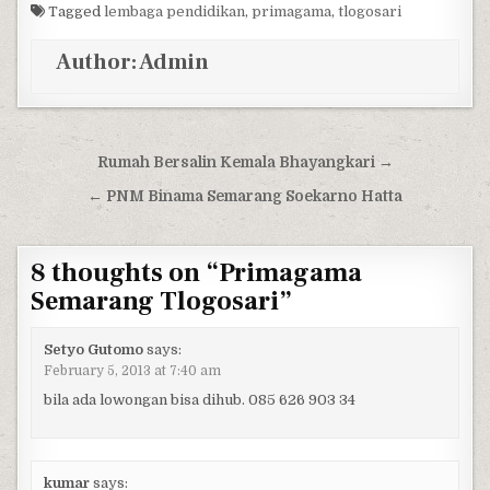
Tagged
lembaga pendidikan
,
primagama
,
tlogosari
Author:
Admin
Post navigation
Rumah Bersalin Kemala Bhayangkari →
← PNM Binama Semarang Soekarno Hatta
8 thoughts on “
Primagama
Semarang Tlogosari
”
Setyo Gutomo
says:
February 5, 2013 at 7:40 am
bila ada lowongan bisa dihub. 085 626 903 34
kumar
says: