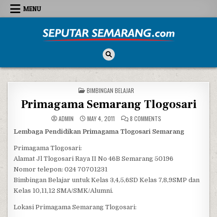
Skip to content
MENU
Seputar Semarang
All About Semarang
POSTED IN
BIMBINGAN BELAJAR
Primagama Semarang Tlogosari
ON PRIMAGAMA SEMARA
ADMIN
MAY 4, 2011
8 COMMENTS
Lembaga Pendidikan Primagama Tlogosari Semarang
Primagama Tlogosari:
Alamat Jl Tlogosari Raya II No 46B Semarang 50196
Nomor telepon: 024 70701231
Bimbingan Belajar untuk Kelas 3,4,5,6SD Kelas 7,8,9SMP dan
Kelas 10,11,12 SMA/SMK/Alumni.
Lokasi Primagama Semarang Tlogosari: