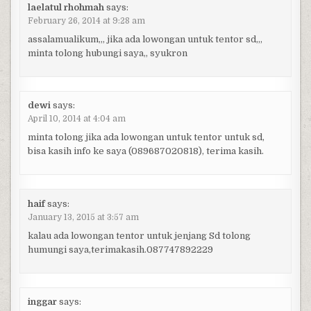
laelatul rhohmah
says:
February 26, 2014 at 9:28 am
assalamualikum,,, jika ada lowongan untuk tentor sd,,,
minta tolong hubungi saya,, syukron
dewi
says:
April 10, 2014 at 4:04 am
minta tolong jika ada lowongan untuk tentor untuk sd,
bisa kasih info ke saya (089687020818), terima kasih.
haif
says:
January 13, 2015 at 3:57 am
kalau ada lowongan tentor untuk jenjang Sd tolong
humungi saya,terimakasih.087747892229
inggar
says: