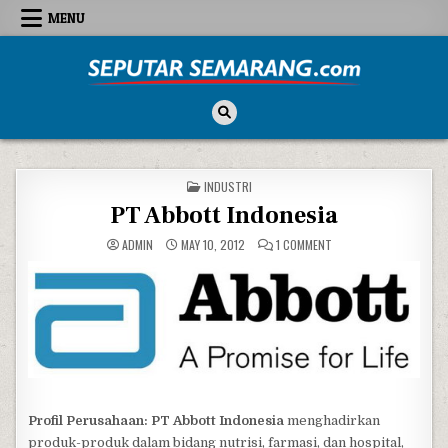
Skip to content
MENU
Seputar Semarang
All About Semarang
POSTED IN
INDUSTRI
PT Abbott Indonesia
ON PT ABBOTT INDONE
ADMIN
MAY 10, 2012
1 COMMENT
Profil Perusahaan: PT Abbott Indonesia
menghadirkan
produk-produk dalam bidang nutrisi, farmasi, dan hospital,