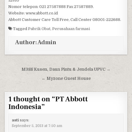
12310
Nomor telepon: 021 27587888 Fax 27587889.
Website: www.abbott.co.id
Abbott Customer Care Toll Free, Call Center 08001-222688.
Tagged
Pabrik Obat
,
Perusahaan farmasi
Author:
Admin
Post navigation
M3SS Kusen, Daun Pintu & Jendela UPVC →
← Myzone Guest House
1 thought on “
PT Abbott
Indonesia
”
asti
says:
September 5, 2013 at 7:50 am