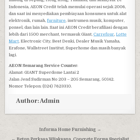
Indonesia, AEON Credit telah memulai operasi sejak 2006,
dan saat ini menyediakan pembiayaan konsumen untuk alat
elektronik, rumah,
furniture
, instrumen musik, komputer,
ponsel, dan lain lain. Saat ini AEON Credit berafiliasi dengan
lebih dari 1500 merchant, termasuk Giant,
Carrefour
,
Lotte
Mart
, Electronic City, Best Denki, Dealer Musik Yamaha,
Erafone, Wallstreet Institut, Superhome dan masih banyak
lagi.
AEON Semarang Service Counter
:
Alamat: GIANT Superdome Lantai 2
Jalan Jend Sudirman No 203 – 205 Semarang, 50142.
Nomor Telepon: (024) 7623310.
Author:
Admin
Post navigation
Informa Home Furnishing →
← Beton Perkasa Wijaksana, Concrete Forms Specialist