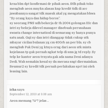
krna blm dpt konfirmasi dr pihak aeon. Stlh pihak toko
menghub aeon mnykn alasan knp kredit tidk di acc
jawabannya sangat tdk masuk akal yg mengatakan bhwa
“Sy orang kaya dan hidup boros”.
sy seorang PNS udh bekerja dr th 2004 golongan IIIc dan
istri sy bekrja dilevel manager disebuah perusahaan
swasta change internationl di semarang sy hanya punya
satu anak. Gaji sy dan istri dianggap tidak cukup utk
mbayar cicilan bulanan yg cm 400rb an per bln. sy cb
menghub Pak Deni yg ktnya orng dari aeon utk minta
kejelasan tp gak pernah ngkat telp di sms jg td reply. Sy
telp ke kantor aeon trnyata gak ada nama Deni adanya
Dedi. Wah semakin kesal sy dn merasa sngt diermainkan.
Seumur2 sy kredit tdk pernah perlakukan sprt ini oleh
leasing lain.
icha
says:
September 12, 2013 at 3:38 am
Aeon memang ?äª? jelas ..