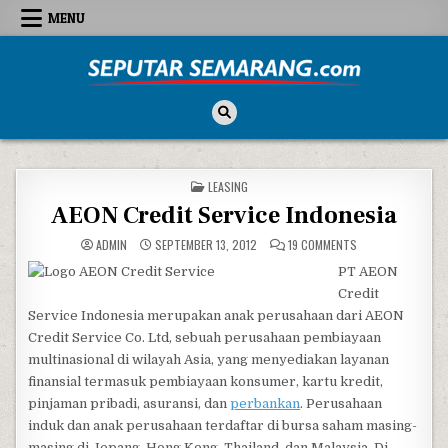
Skip to content
MENU
Seputar Semarang
All About Semarang
POSTED IN
LEASING
AEON Credit Service Indonesia
ON AEON CREDIT S
ADMIN
SEPTEMBER 13, 2012
19 COMMENTS
PT AEON
Credit
Service Indonesia merupakan anak perusahaan dari AEON
Credit Service Co. Ltd, sebuah perusahaan pembiayaan
multinasional di wilayah Asia, yang menyediakan layanan
finansial termasuk pembiayaan konsumer, kartu kredit,
pinjaman pribadi, asuransi, dan
perbankan
. Perusahaan
induk dan anak perusahaan terdaftar di bursa saham masing-
masing di Jepang, Hong Kong, Thailand, dan Malaysia. Di