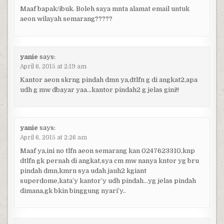
Maaf bapak/ibuk. Boleh saya mnta alamat email untuk
aeon wilayah semarang?????
yanie
says:
April 6, 2015 at 2:19 am
Kantor aeon skrng pindah dmn ya,dtlfn g di angkat2,apa
udh g mw dbayar yaa…kantor pindah2 g jelas gini!!
yanie
says:
April 6, 2015 at 2:26 am
Maaf ya,ini no tlfn aeon semarang kan 0247623310,knp
dtlfn gk pernah di angkat,sya cm mw nanya kntor yg bru
pindah dmn,kmrn sya udah jauh2 kgiant
superdome,kata’y kantor’y udh pindah…yg jelas pindah
dimana,gk bkin binggung nyari’y..