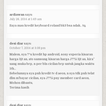
ardiawan
says:
July 26, 2014 at 1:49 am
Saya mau kredit keyboard roland bk3 bsa ndak.. tq.
desi diar
says:
October 7, 2014 at 3:38 pm
Malem, sya ?ªu kredit hp android, sony experia kisaran
harga 3jt an, ato samsung kisaran harga J??ä 3jt an, kira”
uang muka brp, n per bln cicilan brp untuk jangka waktu
1th…
Sebelumnya sya pnh kredit tv d aeon, n sya tdk pnh telat
dlm m’bayar cicilan, sya J??ä pny member card aeon,
Mohon dibantu,
Terima kasih
desi diar
says: