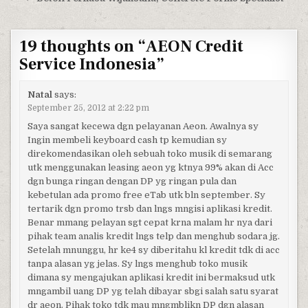
19 thoughts on “
AEON Credit
Service Indonesia
”
Natal
says:
September 25, 2012 at 2:22 pm
Saya sangat kecewa dgn pelayanan Aeon. Awalnya sy
Ingin membeli keyboard cash tp kemudian sy
direkomendasikan oleh sebuah toko musik di semarang
utk menggunakan leasing aeon yg ktnya 99% akan di Acc
dgn bunga ringan dengan DP yg ringan pula dan
kebetulan ada promo free eTab utk bln september. Sy
tertarik dgn promo trsb dan lngs mngisi aplikasi kredit.
Benar mmang pelayan sgt cepat krna malam hr nya dari
pihak team analis kredit lngs telp dan menghub sodara jg.
Setelah mnunggu, hr ke4 sy diberitahu kl kredit tdk di acc
tanpa alasan yg jelas. Sy lngs menghub toko musik
dimana sy mengajukan aplikasi kredit ini bermaksud utk
mngambil uang DP yg telah dibayar sbgi salah satu syarat
dr aeon. Pihak toko tdk mau mngmblikn DP dgn alasan