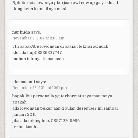
Bpk/ibu ada lowonga pkerjaan bwt cow ap ga y…klo ad
tlong krim k email sya.mksh
nur huda
says:
November 2, 2014 at 2:06 am
yth bapak/ibu lowongan di bagian teknisi ad ndak
klo ada hup08986837747
mohon infonya trimakasih
eka susanti
says:
December 28, 2014 at 10:11 pm
bapak/ibu personalia yg terhormat saya mau tanya
apakah
ada lowongan pekerjaan d bulan desember ini sampai
januari 2015 .
jika ada tolong hub. 085712949996
terimakasih .