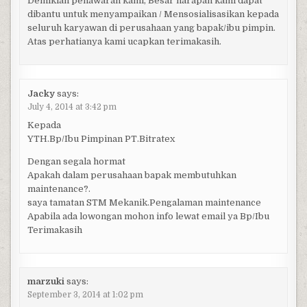
Demikian penawaran kami, Besar harapan kami dapat
dibantu untuk menyampaikan / Mensosialisasikan kepada
seluruh karyawan di perusahaan yang bapak/ibu pimpin.
Atas perhatianya kami ucapkan terimakasih.
Jacky
says:
July 4, 2014 at 3:42 pm
Kepada
YTH.Bp/Ibu Pimpinan PT.Bitratex
Dengan segala hormat
Apakah dalam perusahaan bapak membutuhkan
maintenance?.
saya tamatan STM Mekanik.Pengalaman maintenance
Apabila ada lowongan mohon info lewat email ya Bp/Ibu
Terimakasih
marzuki
says:
September 3, 2014 at 1:02 pm