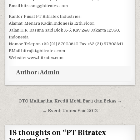
Email bitrasmg@bitratex.com
Kantor Pusat PT Bitratex Industries:
Alamat: Menara Kadin Indonesia 12th Floor.
Jalan H.R. Rasuna Said Blok X-5, Kav 2&3 Jakarta 12950,
Indonesia.
Nomor Telepon +62 (21) 57903640 Fax +62 (21) 57903641
EMail bitrajkt@bitratex.com
Website: www.bitratex.com
Author:
Admin
Post navigation
OTO Multiartha, Kredit Mobil Baru dan Bekas →
← Event: Unnes Fair 2012
18 thoughts on “
PT Bitratex