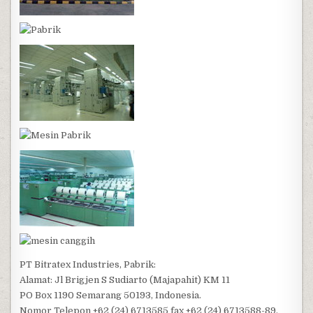
PT Bitratex Industries, Pabrik:
Alamat: Jl Brigjen S Sudiarto (Majapahit) KM 11
PO Box 1190 Semarang 50193, Indonesia.
Nomor Telepon +62 (24) 6713585 fax +62 (24) 6713588-89.