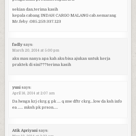
sekian dan,terima kasih
kepala cabang INDAH CARGO MALANG cab.semarang
Mr.feby :085.259.337.123
fadly
says:
March 20, 2014 at 5:00 pm
aku mau nanya apa kah aku bisa ajukan untuk kerja
praktek di sini???terima kasih
yuni
says:
April 16, 2014 at 2:07 am
Da lwngn krj ckrg g pk …. q mw dftr ckrg…low da ksh info
ea …… mksh pk prson…..
Atik Apriyani
says: