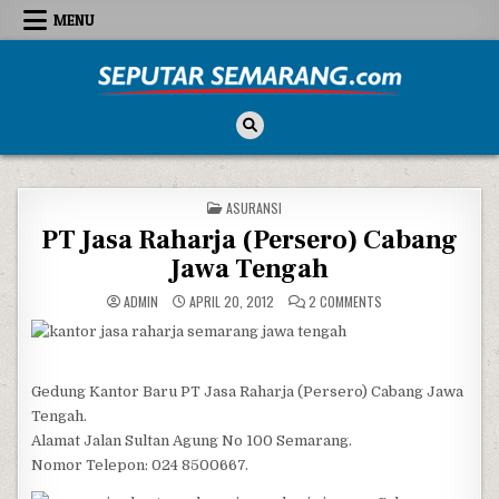
Skip to content
MENU
Seputar Semarang
All About Semarang
POSTED IN
ASURANSI
PT Jasa Raharja (Persero) Cabang
Jawa Tengah
ON PT JASA RAHARJA
ADMIN
APRIL 20, 2012
2 COMMENTS
Gedung Kantor Baru PT Jasa Raharja (Persero) Cabang Jawa
Tengah.
Alamat Jalan Sultan Agung No 100 Semarang.
Nomor Telepon: 024 8500667.