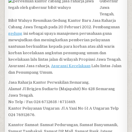
Gubernur
Jawa
Tengah,
Bibit Waluyo Resmikan Gedung Kantor Baru Jasa Raharja
Cabang Jawa Tengah pada 20 Februari 2012. Pembangunan
gedung
ini sebagai upaya manajemen perusahaan guna
mewujudkan dan meningkatkan pemberian pelayanan
santunan berkualitas kepada para korban atau ahli waris
korban kecelakaan angkutan penumpang umum dan
kecelakaan lalu lintas jalan di wilayah Propinsi Jawa Tengah.
Asuransi Jasa raharja,
Asuransi Kecelakaan
Lalu lintas Jalan
dan Penumpang Umum.
Jasa Raharja Kantor Perwakilan Semarang.
Alamat Jl Brigjen Sudiarto (Majapahit) No 428 Semarang
Jawa Tengah.
No Telp / Fax 024 6712618 / 6715449.
Kantor Pelayanan Ungaran: Jl A Yani No 51 A Ungaran Telp
024 76912676.
Kanntor Samsat: Samsat Pedurungan, Samsat Banyumanik,
Samsat Tambakaji, Samsat DP Mall, Samsat Bank Jateng,