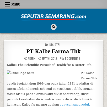
Skip to content
MENU
Seputar Semarang
All About Semarang
POSTED IN
INDUSTRI
PT Kalbe Farma Tbk
ON PT KALBE FARMA T
ADMIN
MAY 16, 2012
4 COMMENTS
Kalbe: The Scientific Pursuit of Health for a Better Life
.
PT Kalbe
Farma Tbk
berdiri sejak tahun 1966 dan pada tahun 1991 terdaftar di
Bursa Efek Indonesia sebagai perusahaan publik. Dengan
fokus bisnis pada 4 divisi yaitu divisi obat resep, divisi
produk kesehatan, divisi nutrisi serta divisi distribusi &
kemasan, Kalbe farma merupakan
perusahaan produk