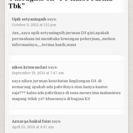
Tbk
”
Upik setyaningsih
says:
October 3, 2012 at 1:15 pm
Ass,,,saya upik setyaningsih jurusan D3 gizi,apakah
perusahaan ini membuka lowongan pekerjaan,,,mohon
informasinya,,,,,terima kasih,,wass
niken kriswandari
says:
September 18, 2013 at 7:47 am
saya niken jurusan kesehatan lingkungan D3. di
semarang apakah ada pabriknya atau hanya kantor
saja??? kalau ada pabriknya di sana menerima mahasiswa
magang tidak ya? khususnya di bagian K3
Azzarqa haikal faizi
says:
April 25, 2014 at 4:47 am