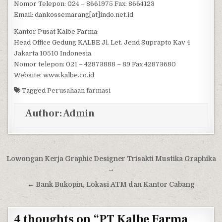
Nomor Telepon: 024 – 8661975 Fax: 8664123
Email: dankossemarang[at]indo.net.id
Kantor Pusat Kalbe Farma:
Head Office Gedung KALBE Jl. Let. Jend Suprapto Kav 4
Jakarta 10510 Indonesia.
Nomor telepon: 021 – 42873888 – 89 Fax 42873680
Website: www.kalbe.co.id
Tagged
Perusahaan farmasi
Author:
Admin
Post navigation
Lowongan Kerja Graphic Designer Trisakti Mustika Graphika
→
← Bank Bukopin, Lokasi ATM dan Kantor Cabang
4 thoughts on “
PT Kalbe Farma