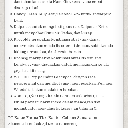
dan tahan lama, serta Nano Gingseng, yang cepat
diserap tubuh.
Handy Clean Jelly, ethyl alcohol 62% untuk antiseptik
kulit.
Kalpanax untuk mengobati panu dan Kalpanax Krim
untuk mengobati kutu air, kadas, dan kurap.
Procold merupakan kombinasi obat yang dapat
menyembuhkan gejala flu seperti demam, sakit kepala,
hidung tersumbat, dan bersin-bersin.
Promag merupakan kombinasi antasida dan anti
kembung yang digunakan untuk meringankan gejala-
gejala sakit maag.
WOODS’ Peppermint Lozenges, dengan rasa
peppermint dan menthol yang menyegarkan, Permen
Woods’ tak akan mudah terlupakan.
Xon-Ce, (500 mg vitamin C/ ASam Askorbat), 1 – 2
tablet perhari bermanfaat dalam mencegah dan
menmbantu mengatasi kekurangan Vitamin C.
PT Kalbe Farma Tbk, Kantor Cabang Semarang
:
Alamat: Jl Tambak Aji No 1A Semarang.