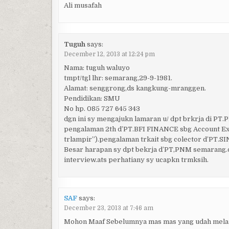
Ali musafah
Tuguh
says:
December 12, 2013 at 12:24 pm
Nama: tuguh waluyo
tmpt/tgl lhr: semarang,29-9-1981.
Alamat: senggrong,ds kangkung-mranggen.
Pendidikan: SMU
No hp. 085 727 645 343
dgn ini sy mengajukn lamaran u/ dpt brkrja di P
pengalaman 2th d’PT.BFI FINANCE sbg Account Exe
trlampir”).pengalaman trkait sbg colector d’P
Besar harapan sy dpt bekrja d’PT,PNM semarang.
interview.ats perhatiany sy ucapkn trmksih.
SAF
says:
December 23, 2013 at 7:46 am
Mohon Maaf Sebelumnya mas mas yang udah melam