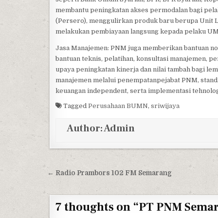
membantu peningkatan akses permodalan bagi pela
(Persero), menggulirkan produk baru berupa Unit
melakukan pembiayaan langsung kepada pelaku U
Jasa Manajemen: PNM juga memberikan bantuan non
bantuan teknis, pelatihan, konsultasi manajemen, 
upaya peningkatan kinerja dan nilai tambah bagi 
manajemen melalui penempatanpejabat PNM, standa
keuangan independent, serta implementasi tehnologi
Tagged
Perusahaan BUMN
,
sriwijaya
Author:
Admin
Post navigation
← Radio Prambors 102 FM Semarang
7 thoughts on “
PT PNM Semar