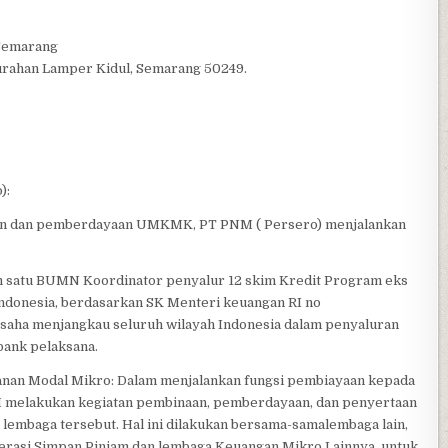
 Semarang
urahan Lamper Kidul, Semarang 50249.
):
gan dan pemberdayaan UMKMK, PT PNM ( Persero) menjalankan
ah satu BUMN Koordinator penyalur 12 skim Kredit Program eks
ndonesia, berdasarkan SK Menteri keuangan RI no
usaha menjangkau seluruh wilayah Indonesia dalam penyaluran
ank pelaksana.
anan Modal Mikro: Dalam menjalankan fungsi pembiayaan kepada
 melakukan kegiatan pembinaan, pemberdayaan, dan penyertaan
embaga tersebut. Hal ini dilakukan bersama-samalembaga lain,
erasi Simpan Pinjam dan lembaga Keuangan Mikro Lainnya. untuk