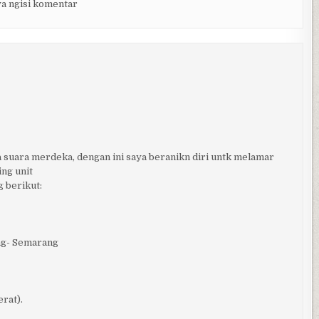
a ngisi komentar
a suara merdeka, dengan ini saya beranikn diri untk melamar
ing unit
 berikut:
ang- Semarang
erat).