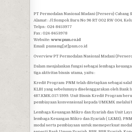
PT Permodalan Nasional Madani (Persero) Cabang
Alamat : Jl Sompok Baru No 96 RT 002 RW 004, Kel
Telpn : 024-8453977
Fax : 024-8453978
Website:
www.pnm.co.id
Email: pnmsmg[at]pnm.co.id
Overview PT Permodalan Nasional Madani (Persero
Dalam menjalankan fungsi sebagai lembaga keuan
tiga aktivitas bisnis utama, yaitu :
Kredit Program: PNM telah ditetapkan sebagai sal
KLBI yang sebelumnya diselenggarakan oleh Bank I
487.KMK.017/1999. Unit Bisnis Kredit Program ber
pembiayaan konvensional kepada UMKMK melalui b
Lembaga Keuangan Mikro dan Syariah dan Unit Lay
lembaga Keuangan Mikro dan Syariah ( LKMS), PNM
modal serta pembiayaan untuk memeperkuat modal l
seperti Bank Umum Syariah, BPR, BPR Syariah, Kop