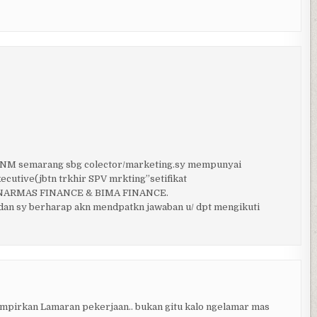
T.PNM semarang sbg colector/marketing.sy mempunyai
cutive(jbtn trkhir SPV mrkting”setifikat
T.SINARMAS FINANCE & BIMA FINANCE.
dan sy berharap akn mendpatkn jawaban u/ dpt mengikuti
pirkan Lamaran pekerjaan.. bukan gitu kalo ngelamar mas