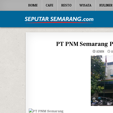
Skip to content
HOME
CAFE
RESTO
WISATA
KULINER
Seputar Semarang
All About Semarang
PT PNM Semarang P
ADMIN
A