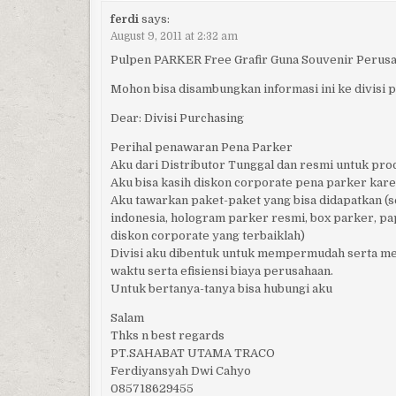
ferdi
says:
August 9, 2011 at 2:32 am
Pulpen PARKER Free Grafir Guna Souvenir Perusa
Mohon bisa disambungkan informasi ini ke divisi 
Dear: Divisi Purchasing
Perihal penawaran Pena Parker
Aku dari Distributor Tunggal dan resmi untuk pr
Aku bisa kasih diskon corporate pena parker kare
Aku tawarkan paket-paket yang bisa didapatkan (se
indonesia, hologram parker resmi, box parker, pa
diskon corporate yang terbaiklah)
Divisi aku dibentuk untuk mempermudah serta me
waktu serta efisiensi biaya perusahaan.
Untuk bertanya-tanya bisa hubungi aku
Salam
Thks n best regards
PT.SAHABAT UTAMA TRACO
Ferdiyansyah Dwi Cahyo
085718629455