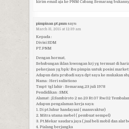
kirim email aja ke PNM Cabang Semarang bukanny
pimpinan pt.pnm
says:
March 31, 2015 at 12:39 am
Kepada :
Divisi SDM
PT.PNM
Dengan hormat,
Sehubungan iklan lowongan krj yg termuat di hari
pekerjaan yg bpk/ ibu pimpin untuk posisi market
Adapun data prubadi saya dpt saya ke mukakan sbg
Nama : Heri sulistiono
Tmpt/ tgl lahir : Semarang,23 juli 1978
Pendidikan : SMK
Alamat : jl.Sambiroto 2 no.23 Rt.07 Rw.02 Tembal
Adapun pengalaman kerja saya:
1. Di pt.luhur handayani ( manuvaktur)
2. Mitra utama mebel ( pembuat sempel)
3. Pt.Mekar saudara jaya ( jual beli mobil dan alat b
4. Pialang berjangka