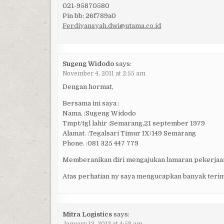
021-95870580
Pin bb: 26f789a0
Ferdiyansyah.dwi@utama.co.id
Sugeng Widodo
says:
November 4, 2011 at 2:55 am
Dengan hormat,
Bersama ini saya :
Nama. :Sugeng Widodo
Tmpt/tgl lahir :Semarang,21 september 1979
Alamat. :Tegalsari Timur IX/149 Semarang
Phone. :081 325 447 779
Memberanikan diri mengajukan lamaran pekerjaan 
Atas perhatian ny saya mengucapkan banyak terim
Mitra Logistics
says:
January 13, 2013 at 4:58 am