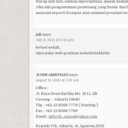
Harap hati hati, silakan diperhatikan, masak hadia
Jika ada pengumuman pemenang yang benar dan buk
nasional seperti Kompas atau minimal propinsi s
juli
says:
July 8, 2013 at 11:25 pm
betoel sekali..
nipu pake web gratisan wekekekekkeke
JOHN AMRIYADI
says:
August 14, 2013 at 5:33 am
Office :
Jl. Raya Dewi Sartika No. 16 Lt. 2B
Cawang – Jakarta 13640
Tlp, : +62-21 8088 7778 ( Hunting )
Fax, : +62-21 8088 7789
Email :
infociti_cargo@yahoo.com
Kepada Yth, Jakarta, 14, Agustus,2013