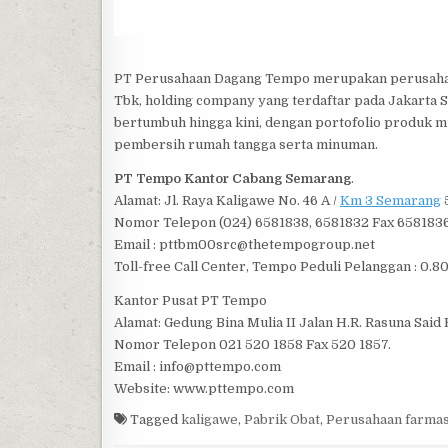
PT Perusahaan Dagang Tempo merupakan perusahaan
Tbk, holding company yang terdaftar pada Jakarta S
bertumbuh hingga kini, dengan portofolio produk mu
pembersih rumah tangga serta minuman.
PT Tempo Kantor Cabang Semarang
.
Alamat: Jl. Raya Kaligawe No. 46 A /
Km 3 Semarang
Nomor Telepon (024) 6581838, 6581832 Fax 6581836
Email : pttbm00src@thetempogroup.net
Toll-free Call Center, Tempo Peduli Pelanggan : 0.8
Kantor Pusat PT Tempo
Alamat: Gedung Bina Mulia II Jalan H.R. Rasuna Said 
Nomor Telepon 021 520 1858 Fax 520 1857.
Email : info@pttempo.com
Website: www.pttempo.com
Tagged
kaligawe
,
Pabrik Obat
,
Perusahaan farmas