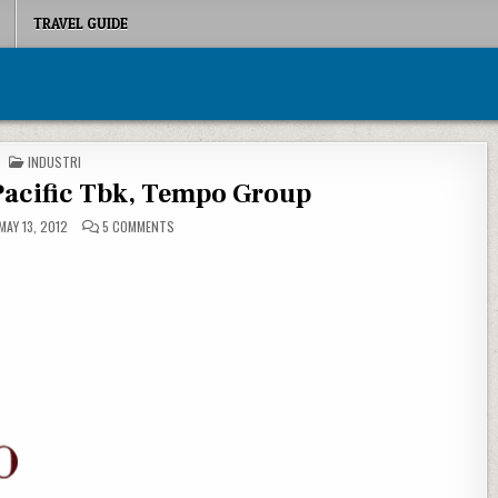
TRAVEL GUIDE
POSTED IN
INDUSTRI
acific Tbk, Tempo Group
ON PT TEMPO SCAN PACIFIC TBK, TEMPO GROUP
MAY 13, 2012
5 COMMENTS