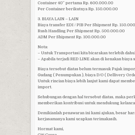
Container 40’’ pertama Rp. 600.000.00
Per Container berikutnya Rp. 150.000.00
3. BIAYA LAIN – LAIN
Biaya transfer EDI / PIB Per Shipment Rp. 150.00
Rush Handling Per Shipment Rp. 500.000.00
ADM Per Shipment Rp. 100.000.00
Nota:
– Untuk Transportasi kita bicarakan terlebih dah
– Apabila terjadi RED LINE akan di kenakan biaya 
Biaya tersebut diatas belum termasuk Pajak impor
Gudang ( Penumpukan ), biaya D/O ( Dellivery Order )
Untuk rincian biaya lebih lanjut kami dapat membe
import.
Sehubungan dengan hal tersebut diatas, maka per
memberikan kontribusi untuk mendukung kelancar
Demikianlah penawaran ini kami ajukan, besar har
kerjasamanya kami ucapkan terimakasih.
Hormat kami,
Citi Cargo