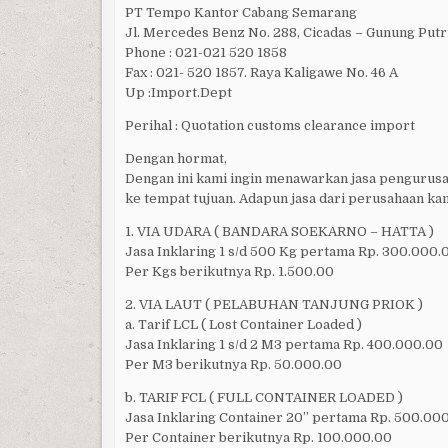
PT Tempo Kantor Cabang Semarang
Jl. Mercedes Benz No. 288, Cicadas – Gunung Putri
Phone : 021-021 520 1858
Fax : 021- 520 1857. Raya Kaligawe No. 46 A
Up :Import.Dept
Perihal : Quotation customs clearance import
Dengan hormat,
Dengan ini kami ingin menawarkan jasa pengurusa
ke tempat tujuan. Adapun jasa dari perusahaan kam
1. VIA UDARA ( BANDARA SOEKARNO – HATTA )
Jasa Inklaring 1 s/d 500 Kg pertama Rp. 300.000.
Per Kgs berikutnya Rp. 1.500.00
2. VIA LAUT ( PELABUHAN TANJUNG PRIOK )
a. Tarif LCL ( Lost Container Loaded )
Jasa Inklaring 1 s/d 2 M3 pertama Rp. 400.000.00
Per M3 berikutnya Rp. 50.000.00
b. TARIF FCL ( FULL CONTAINER LOADED )
Jasa Inklaring Container 20’’ pertama Rp. 500.00
Per Container berikutnya Rp. 100.000.00