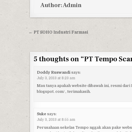
Author:
Admin
Post navigation
← PT SOHO Industri Farmasi
5 thoughts on “
PT Tempo Scan
Doddy Ruswandi
says:
July 3, 2013 at 8:23 am
Mau tanya apakah website dibawah ini, resmi dari 
blogspot. com/ , terimakasih.
Suke
says:
July 3, 2013 at 8:55 am
Perusahaan sekelas Tempo nggak akan pake websit