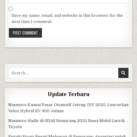
Save my name, email, and website in this browser for the
next time I comment.
Search for:
Update Terbaru
Nasmoco Kuasai Pasar Otomotif Jateng-DIY 2025, Luncurkan
Veloz Hybrid EV 300 Jutaan
Nasmoco Hadir di GIIAS Semarang 2025 Bawa Mobil Listrik
Toyota
Suzuki Fronx Resmi Meluncur di Semarang: Apresiasi untuk