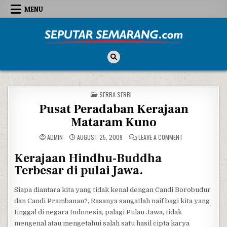
Skip to content
MENU
Seputar Semarang
All About Semarang
POSTED IN
SERBA SERBI
Pusat Peradaban Kerajaan
Mataram Kuno
ON PUSAT PERAD
ADMIN
AUGUST 25, 2009
LEAVE A COMMENT
Kerajaan Hindhu-Buddha
Terbesar di pulai Jawa.
Siapa diantara kita yang tidak kenal dengan Candi Borobudur
dan Candi Prambanan?, Rasanya sangatlah naif bagi kita yang
tinggal di negara Indonesia, palagi Pulau Jawa, tidak
mengenal atau mengetahui salah satu hasil cipta karya