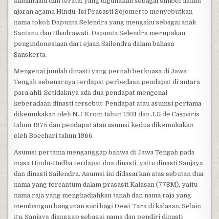
kamandalu dan teratai yang digunakan sebagai simbol dalam
ajaran agama Hindu. Isi Prasasti Sojomerto menyebutkan
nama tokoh Dapunta Selendra yang mengaku sebagai anak
Santanu dan Bhadrawati. Dapunta Selendra merupakan
pengindonesiaan dari ejaan Sailendra dalam bahasa
Sanskerta.
Mengenai jumlah dinasti yang pernah berkuasa di Jawa
Tengah sebenarnya terdapat perbedaan pendapat di antara
para ahli. Setidaknya ada dua pendapat mengenai
keberadaan dinasti tersebut. Pendapat atau asumsi pertama
dikemukakan oleh N.J Krom tahun 1931 dan J.G de Casparis
tahun 1975 dan pendapat atau asumsi kedua dikemukakan
oleh Boechari tahun 1966.
Asumsi pertama menganggap bahwa di Jawa Tengah pada
masa Hindu-Budha terdapat dua dinasti, yaitu dinasti Sanjaya
dan dinasti Sailendra. Asumsi ini didasarkan atas sebutan dua
nama yang tercantum dalam prasasti Kalasan (778M), yaitu
nama raja yang menghadiahkan tanah dan nama raja yang
membangun bangunan suci bagi Dewi Tara di kalasan. Selain
itu, Sanjaya dianggap sebagai nama dan pendiri dinasti