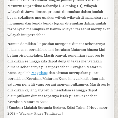
Kemudia diikuti sleman dengan jumlah prasasti 13 buah.
Menurut Supratikno Rahardjo (Arkeolog UI), wilayah –
wilayah di Jawa dimana prasasti ditemukan dalam jumlah
besar sekaligus merupakan wilyah wilayah di mana sisa sisa
monumen dan benda benda logam ditemukan dalam jumlah
terbanyak, menunjukkan bahwa wilayah tersebut merupakan
wilayah inti peradaban.
Namun demikian, kepastian mengenai dimana sebenarnya
lokasi pusat peradaban dari kerajaan Mataram hingga kini
belum bisa diketahui. Masih banyak penelitian yang perlu
dilakukan sehingga kita dapat dengan tegas mengatakan
dimana sebenarnya pusat peradaban Kerajaan Mataram
Kuno. Apakah
Magelang
dan Sleman merupakan pusat
peradaban Kerajaan Mataram Kuno hingga kini belum ada
satupun peneliti yang berani menyimpulkannya. Masih perlu
dilakukan kajian yang lebih mendalam sehingga dapat
disimpulkann dimana tepatnya letak pusat Peradaban
Kerajaan Mataram Kuno.
[Sumber: Majalah Beranda Budaya, Edisi Tahun I November
2013 – Wacana- Fider Tendiardi.]