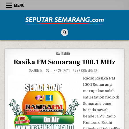
Skip to content
MENU
Seputar Semarang
All About Semarang
POSTED IN
RADIO
Rasika FM Semarang 100.1 MHz
ON RASIKA FM SEMARA
ADMIN
JUNE 26, 2011
6 COMMENTS
Radio Rasika FM
100.1 Semarang
merupakan salah
satu station radio di
Semarang yang
berada bawah
bendera PT Radio
Kumboro Budhi
Bahaduri Mahardika