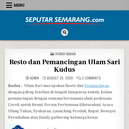
Skip to content
MENU
Seputar Semarang
All About Semarang
POSTED IN
RUMAH MAKAN
Resto dan Pemancingan Ulam Sari
Kudus
ON RESTO DAN PEM
ADMIN
AUGUST 26, 2009
2 COMMENTS
Kudus
– Ulam Sari merupakan Resto dan
Pemancingan
dengan gubug lesehan di tengah hamparan sawah, kolam
pemancingan dengan suasana bernuansa alam pedesaan.
Cocok untuk Reuni, Forum Pertemuan Silaturahmi, Acara
Ulang Tahun, Syukuran, Launching Produk, Rapat, Resepsi
Pernikahan atau family gathering keluarga besar.