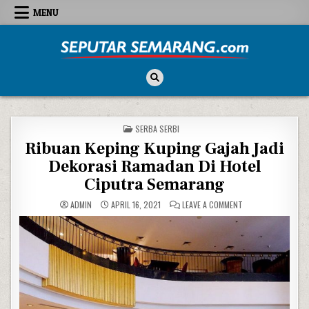
Skip to content
MENU
Seputar Semarang
All About Semarang
POSTED IN
SERBA SERBI
Ribuan Keping Kuping Gajah Jadi
Dekorasi Ramadan Di Hotel
Ciputra Semarang
ON RIBUAN KEPING 
ADMIN
APRIL 16, 2021
LEAVE A COMMENT