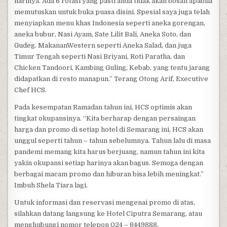
harinya. Ada 6 rotasi yang pasti anda tidak akan bosan apabila
memutuskan untuk buka puasa disini. Spesial saya juga telah
menyiapkan menu khas Indonesia seperti aneka gorengan,
aneka bubur, Nasi Ayam, Sate Lilit Bali, Aneka Soto, dan
Gudeg. MakananWestern seperti Aneka Salad, dan juga
Timur Tengah seperti Nasi Briyani, Roti Paratha, dan
Chicken Tandoori, Kambing Guling, Kebab, yang tentu jarang
didapatkan di resto manapun.” Terang Otong Arif, Executive
Chef HCS.
Pada kesempatan Ramadan tahun ini, HCS optimis akan
tingkat okupansinya. “Kita berharap dengan persaingan
harga dan promo di setiap hotel di Semarang ini, HCS akan
unggul seperti tahun – tahun sebelumnya. Tahun lalu di masa
pandemi memang kita harus berjuang, namun tahun ini kita
yakin okupansi setiap harinya akan bagus. Semoga dengan
berbagai macam promo dan hiburan bisa lebih meningkat.”
Imbuh Shela Tiara lagi.
Untuk informasi dan reservasi mengenai promo di atas,
silahkan datang langsung ke Hotel Ciputra Semarang, atau
menghubungi nomor telepon 024 – 8449888.