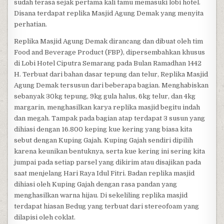
sudah terasa sejak pertama kali tamu memasuki lobi hotel.
Disana terdapat replika Masjid Agung Demak yang menyita
perhatian.
Replika Masjid Agung Demak dirancang dan dibuat oleh tim
Food and Beverage Product (FBP), dipersembahkan khusus
di Lobi Hotel Ciputra Semarang pada Bulan Ramadhan 1442
H. Terbuat dari bahan dasar tepung dan telur, Replika Masjid
Agung Demak tersusun dari beberapa bagian. Menghabiskan
sebanyak 30kg tepung, 9kg gula halus, 6kg telur, dan 4kg
margarin, menghasilkan karya replika masjid begitu indah
dan megah. Tampak pada bagian atap terdapat 3 susun yang
dihiasi dengan 16.800 keping kue kering yang biasa kita
sebut dengan Kuping Gajah. Kuping Gajah sendiri dipilih
karena keunikan bentuknya, serta kue kering ini sering kita
jumpai pada setiap parsel yang dikirim atau disajikan pada
saat menjelang Hari Raya Idul Fitri. Badan replika masjid
dihiasi oleh Kuping Gajah dengan rasa pandan yang
menghasilkan warna hijau. Di sekeliling replika masjid
terdapat hiasan Bedug yang terbuat dari stereofoam yang
dilapisi oleh coklat.