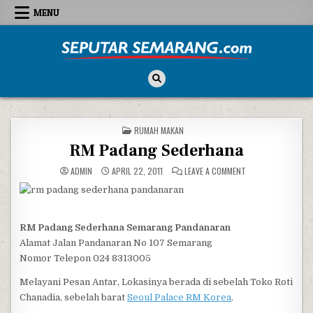
Skip to content
MENU
Seputar Semarang
All About Semarang
POSTED IN
RUMAH MAKAN
RM Padang Sederhana
ON RM PADANG SE
ADMIN
APRIL 22, 2011
LEAVE A COMMENT
RM Padang Sederhana Semarang Pandanaran
Alamat Jalan Pandanaran No 107 Semarang
Nomor Telepon 024 8313005
Melayani Pesan Antar, Lokasinya berada di sebelah Toko Roti
Chanadia, sebelah barat
Seoul Palace RM Korea
.