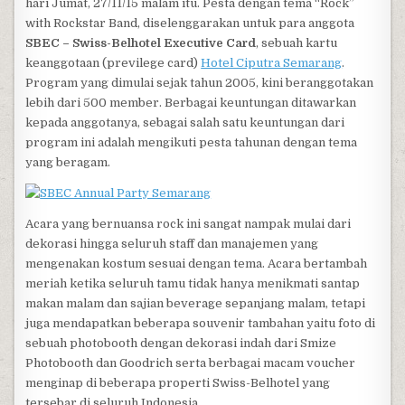
hari Jumat, 27/11/15 malam itu. Pesta dengan tema “Rock”
with Rockstar Band, diselenggarakan untuk para anggota
SBEC – Swiss-Belhotel Executive Card
, sebuah kartu
keanggotaan (previlege card)
Hotel Ciputra Semarang
.
Program yang dimulai sejak tahun 2005, kini beranggotakan
lebih dari 500 member. Berbagai keuntungan ditawarkan
kepada anggotanya, sebagai salah satu keuntungan dari
program ini adalah mengikuti pesta tahunan dengan tema
yang beragam.
Acara yang bernuansa rock ini sangat nampak mulai dari
dekorasi hingga seluruh staff dan manajemen yang
mengenakan kostum sesuai dengan tema. Acara bertambah
meriah ketika seluruh tamu tidak hanya menikmati santap
makan malam dan sajian beverage sepanjang malam, tetapi
juga mendapatkan beberapa souvenir tambahan yaitu foto di
sebuah photobooth dengan dekorasi indah dari Smize
Photobooth dan Goodrich serta berbagai macam voucher
menginap di beberapa properti Swiss-Belhotel yang
tersebar di seluruh Indonesia.