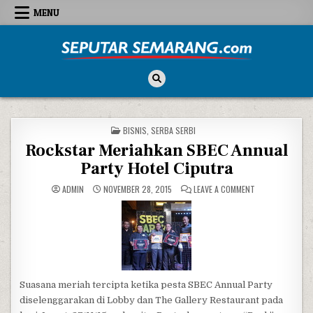
Skip to content
MENU
Seputar Semarang
All About Semarang
POSTED IN
BISNIS
,
SERBA SERBI
Rockstar Meriahkan SBEC Annual
Party Hotel Ciputra
ON ROCKSTAR ME
ADMIN
NOVEMBER 28, 2015
LEAVE A COMMENT
Suasana meriah tercipta ketika pesta SBEC Annual Party
diselenggarakan di Lobby dan The Gallery Restaurant pada