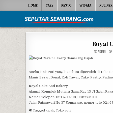
Skip to content
HOME
CAFE
RESTO
WISATA
KULINER
Seputar Semarang
All About Semarang
Royal 
ADMIN
Aneka jenis roti yang lezat bisa diperoleh di Toko R
Manis Besar, Donat, Roti Tawar, Cake, Pastry, Pudi
Royal Cake And Bakery
.
Alamat: Komplek Mutiara Gama Kav 10 Jl Gajah Ray
Nomor Telepon: 024 6717518, 08122561111.
Jalan Fatmawati No 37 Semarang, nomor telp 024 6
Tagged
gajah
,
Toko roti