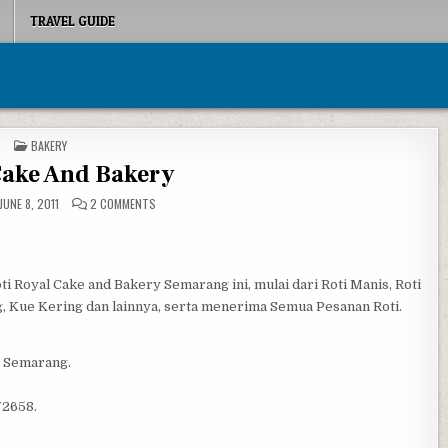
TRAVEL GUIDE
POSTED IN
BAKERY
Cake And Bakery
ON ROYAL CAKE AND BAKERY
JUNE 8, 2011
2 COMMENTS
oti Royal Cake and Bakery Semarang ini, mulai dari Roti Manis, Roti
ng, Kue Kering dan lainnya, serta menerima Semua Pesanan Roti.
a Semarang.
72658.