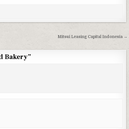
Mitsui Leasing Capital Indonesia →
d Bakery
”