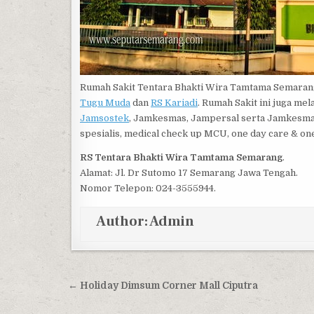
Rumah Sakit Tentara Bhakti Wira Tamtama Semarang
Tugu Muda
dan
RS Kariadi
. Rumah Sakit ini juga m
Jamsostek
, Jamkesmas, Jampersal serta Jamkesmasko
spesialis, medical check up MCU, one day care & o
RS Tentara Bhakti Wira Tamtama Semarang
.
Alamat: Jl. Dr Sutomo 17 Semarang Jawa Tengah.
Nomor Telepon: 024-3555944.
Author:
Admin
Post navigation
← Holiday Dimsum Corner Mall Ciputra