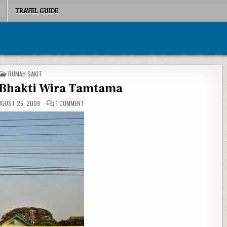
TRAVEL GUIDE
POSTED IN
RUMAH SAKIT
 Bhakti Wira Tamtama
ON RUMAH SAKIT BHAKTI WIRA TAMTAMA
GUST 25, 2009
1 COMMENT