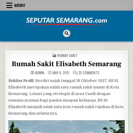
Skip to content
MENU
Seputar Semarang
All About Semarang
POSTED IN
RUMAH SAKIT
Rumah Sakit Elisabeth Semarang
ON RUMAH SAKIT ELIS
ADMIN
MAY 9, 2011
35 COMMENTS
Sekilas Profil
: Berdiri sejak tanggal 18 Oktober 1927, RS St.
Elisabeth merupakan salah satu rumah sakit umum di Kota
Semarang. Lokasi yang strategis di area Candi dengan
suasana nyaman bagi pasien maupun keluarga, RS St.
Elisabeth menjadi salah satu icon rumah sakit rujukan di kota
Semarang dan sekitarnya.