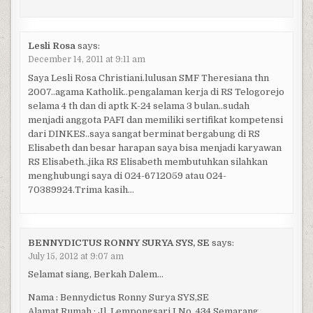
Lesli Rosa
says:
December 14, 2011 at 9:11 am
Saya Lesli Rosa Christiani.lulusan SMF Theresiana thn
2007..agama Katholik..pengalaman kerja di RS Telogorejo
selama 4 th dan di aptk K-24 selama 3 bulan..sudah
menjadi anggota PAFI dan memiliki sertifikat kompetensi
dari DINKES..saya sangat berminat bergabung di RS
Elisabeth dan besar harapan saya bisa menjadi karyawan
RS Elisabeth..jika RS Elisabeth membutuhkan silahkan
menghubungi saya di 024-6712059 atau 024-
70389924.Trima kasih…
BENNYDICTUS RONNY SURYA SYS, SE
says:
July 15, 2012 at 9:07 am
Selamat siang, Berkah Dalem…
Nama : Bennydictus Ronny Surya SYS,SE
Alamat Rumah : Jl. Lempongsari I No. 434 Semarang