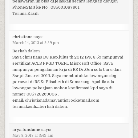
penawaran ini bisa di jelaskan secara lengkap dengan
Phone/SMS ke No : 085691087661
Terima Kasih
christiana
says:
March 14, 2013 at 3:59 pm
Berkah dalem…..
Saya christiana D3 Kep.lulus th 2012 IPK 3,59 mmpunyai
sertifikat ACLS PPGD TOEFL Microsoft Office. Saya
mmpunyai pengalaman krja di RS Dr.Oen solo baru dari
3sept-2maret 2013. Saya membutuhkn lowongan sbg
perawat di RS St Elisabeth di Semarang. Apabila ada
lowongan pekerjaan mohon konfirmasi kpd saya di
nomor 085728269006 .
email:
christianadamayanti@rocketmail.com
terimakasih….berkah dalem.
arya fundame
says:
May 8, 2013 at 3:49 am