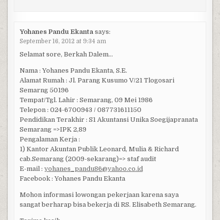
Yohanes Pandu Ekanta
says:
September 16, 2012 at 9:34 am
Selamat sore, Berkah Dalem…
Nama : Yohanes Pandu Ekanta, S.E.
Alamat Rumah : Jl. Parang Kusumo V/21 Tlogosari
Semarng 50196
Tempat/Tgl. Lahir : Semarang, 09 Mei 1986
Telepon : 024-6700943 / 087731611150
Pendidikan Terakhir : S1 Akuntansi Unika Soegijapranata
Semarang =>IPK 2,89
Pengalaman Kerja :
1) Kantor Akuntan Publik Leonard, Mulia & Richard
cab.Semarang (2009-sekarang)=> staf audit
E-mail :
yohanes_pandu86@yahoo.co.id
Facebook : Yohanes Pandu Ekanta
Mohon informasi lowongan pekerjaan karena saya
sangat berharap bisa bekerja di RS. Elisabeth Semarang.