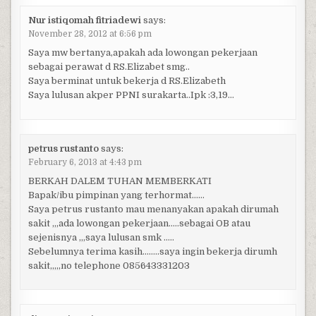
Nur istiqomah fitriadewi
says:
November 28, 2012 at 6:56 pm
Saya mw bertanya,apakah ada lowongan pekerjaan
sebagai perawat d RS.Elizabet smg..
Saya berminat untuk bekerja d RS.Elizabeth
Saya lulusan akper PPNI surakarta..Ipk :3,19…
petrus rustanto
says:
February 6, 2013 at 4:43 pm
BERKAH DALEM TUHAN MEMBERKATI
Bapak/ibu pimpinan yang terhormat……
Saya petrus rustanto mau menanyakan apakah dirumah
sakit ,,,ada lowongan pekerjaan…..sebagai OB atau
sejenisnya ,,,saya lulusan smk …..
Sebelumnya terima kasih……..saya ingin bekerja dirumh
sakit,,,,,no telephone 085643331203