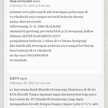
dian noviyanti
says:
February 14, 2013 at 8:00 am
selamat sore,jika masih ada lowongan pekerjaan di
rs.elisabeth saya sangat tertarik bekerja disana:
nama: dian noviyanti
ttl:betenung 11-11-1986 (KALBAR)
alamat;btn gerbang permata blok p.21 ketapang kalbar
lulusan AKPER ELISABRTH 2007
pengalaman bekerja 5 tahun di rs fatima ketapang
jika masih ada lowongan pekerja saya sangat berharap
bisa bekerja di rs elisabeth
no hp saya 085249414816
terimaksih
DEVY
says:
February 23, 2013 at 5:34 am
sy karyawan Bank Mandiri Semarang khusunya di divisi
KTA (Kredit Tanpa Agunan) ingin menawarkan bagi para
karyawan Rs. ST Elizabeth Semarang yang ingin
mengajukan kredit dengan bunga ringan yaitu 0.75 %. info