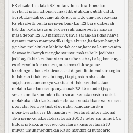
RS elizabeth adalah RS bintang lima di ja-teng,dan
bertaraf international,sangat dibutuhkan publik untuk
berobat,sudah secanggih Rs greenagle singapore,cuma
Rs elizabeth perlu mengembangkan RS baru didaerah
kab.dan kota kusus untuk persalinan,seperti nama rs
masa depan RS KB mandiri,yg saya sarankan tidak hanya
ngawur tanpa memprediksi dgn akurat ,kedepan banyak
yg akan melakukan lahir bedah cesar,karena kaum wanita
dewasa ini banyk mengkomsumsi makan bule jadi bisa
jadi bayi lahir kembar siam ,atau berat bayi 6 kg,harusnya
rs nbersalin kusus mengatasi masalah seputar
kandungan dan kelahiran cacat dapat diminimalisir,angka
kelahiran tidak terlalu tinggi tapi pasien akan ada
saja,karena umumnya wanita setelah menikah akan
melahirkan dan mempunyai anak,RS kb mandiri juga
secara mutlak memberikan saran kepada pasien untuk
melakukan kb dgn 2 anak cukup,memudahkan experimen
penyakit baru yg timbul seputar kandungan dgn
mengkususkan rs kb mandiri yg bertaraf international
,dgn menggunakan lokasi tanah 3000 meter samping BCa
kutoarjo kab,purworejo ,dgn harga kisaran tanah 18
milyar untuk mendirikan RS kb mandiri di kuthoarjo