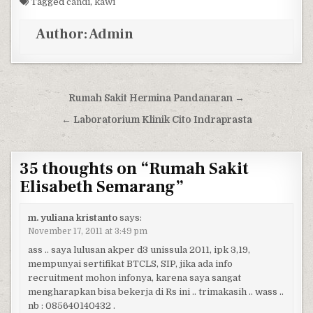
Tagged
candi
,
kawi
Author:
Admin
Post navigation
Rumah Sakit Hermina Pandanaran →
← Laboratorium Klinik Cito Indraprasta
35 thoughts on “
Rumah Sakit
Elisabeth Semarang
”
m. yuliana kristanto
says:
November 17, 2011 at 3:49 pm
ass .. saya lulusan akper d3 unissula 2011, ipk 3,19,
mempunyai sertifikat BTCLS, SIP, jika ada info
recruitment mohon infonya, karena saya sangat
mengharapkan bisa bekerja di Rs ini .. trimakasih .. wass ..
nb : 085640140432 .