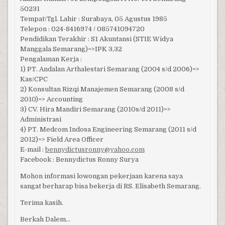
50231
Tempat/Tgl. Lahir : Surabaya, 05 Agustus 1985
Telepon : 024-8416974 / 085741094720
Pendidikan Terakhir : S1 Akuntansi (STIE Widya
Manggala Semarang)=>IPK 3,32
Pengalaman Kerja :
1) PT. Andalan Arthalestari Semarang (2004 s/d 2006)=>
Kas/CPC
2) Konsultan Rizqi Manajemen Semarang (2008 s/d
2010)=> Accounting
3) CV. Hira Mandiri Semarang (2010s/d 2011)=>
Administrasi
4) PT. Medcom Indosa Engineering Semarang (2011 s/d
2012)=> Field Area Officer
E-mail :
bennydictusronny@yahoo.com
Facebook : Bennydictus Ronny Surya
Mohon informasi lowongan pekerjaan karena saya
sangat berharap bisa bekerja di RS. Elisabeth Semarang.
Terima kasih.
Berkah Dalem…