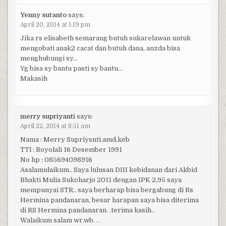
Yenny sutanto
says:
April 20, 2014 at 1:19 pm
Jika rs elisabeth semarang butuh sukarelawan untuk
mengobati anak2 cacat dan butuh dana, anzda bisa
menghubungi sy…
Yg bisa sy bantu pasti sy bantu…
Makasih
merry supriyanti
says:
April 22, 2014 at 8:51 am
Nama : Merry Supriysnti.amd,keb
TTl : Boyolali 16 Desember 1991
No hp : 085694098916
Asalamulaikum.. Saya lulusan DIII kebidanan dari Akbid
Bhakti Mulia Sukoharjo 2011 dengan IPK 2,95 saya
mempunyai STR.. saya berharap bisa bergabung di Rs
Hermina pandanaran, besar harapan saya bisa diterima
di RS Hermina pandanaran. .terima kasih..
Walaikum salam wr.wb. . .