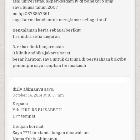
asal universitas: akperkesdam lv di ponegoro smg
saya lulusa tahun 2007
no.hp:0878867361
saya bermaksud untuk menglamar sebagai staf
pengalaman kerja sebagai berikut:
1.rs,mitra setia ungaran
2. erha clinik banjarmasin
3.klinik andhika jakarta barat
besar harapan saya untuk di trima di perusahaan bpk/ibu
pemimpin saya ucapkan terimakasih
dirly abimanyu
says:
October 14, 2014 at 10:57 am
Kepada
Yth, HRD RS ELISABETH
Ð?? tempat,
Dengan hormat,
Saya ???? bertanda tangan dibawah ini:
Nama :Dirly Abimanyu