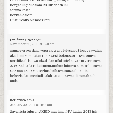
bergabung di dalam RS Elisabeth ini…
terima kasih..
berkah dalem.
Gusti Yesus Memberkati.
perdana yoga
says:
November 29, 2013 at 5:53 am
nama sya perdana yoga r.p ,saya lulusan d3 keperawatan
akademi kesehatan rajekwesi bojonegoro, sya punya
sertifikat bls,jiwa,pkgd, dan nilai tofel saya 419 , IPK saya
3,39 .Kalo ada rekuitment,mohon infonya.nomor hp saya :
085 655 153 770 .Terima ksih,sya sangat berminat
bekerja dan menjadi salah satu perawat di rumah sakit
anda.
nor arista
says:
January 20, 2014 at 11:43 am
Saya rista lulusan AKBID muslimat NU kudus 2013 ipk