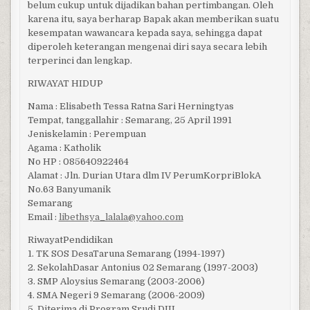
belum cukup untuk dijadikan bahan pertimbangan. Oleh
karena itu, saya berharap Bapak akan memberikan suatu
kesempatan wawancara kepada saya, sehingga dapat
diperoleh keterangan mengenai diri saya secara lebih
terperinci dan lengkap.
RIWAYAT HIDUP
Nama : Elisabeth Tessa Ratna Sari Herningtyas
Tempat, tanggallahir : Semarang, 25 April 1991
Jeniskelamin : Perempuan
Agama : Katholik
No HP : 085640922464
Alamat : Jln. Durian Utara dlm IV PerumKorpriBlokA
No.63 Banyumanik
Semarang
Email :
libethsya_lalala@yahoo.com
RiwayatPendidikan
1. TK SOS DesaTaruna Semarang (1994-1997)
2. SekolahDasar Antonius 02 Semarang (1997-2003)
3. SMP Aloysius Semarang (2003-2006)
4. SMA Negeri 9 Semarang (2006-2009)
5. Diterima di Program Srudi DIII