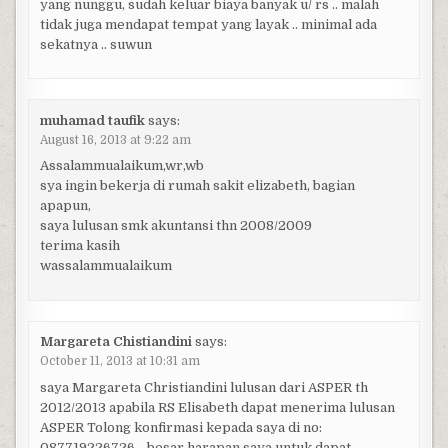
yang nunggu, sudah keluar biaya banyak u/ rs .. malah
tidak juga mendapat tempat yang layak .. minimal ada
sekatnya .. suwun
muhamad taufik
says:
August 16, 2013 at 9:22 am
Assalammualaikum,wr,wb
sya ingin bekerja di rumah sakit elizabeth, bagian
apapun,
saya lulusan smk akuntansi thn 2008/2009
terima kasih
wassalammualaikum
Margareta Chistiandini
says:
October 11, 2013 at 10:31 am
saya Margareta Christiandini lulusan dari ASPER th
2012/2013 apabila RS Elisabeth dapat menerima lulusan
ASPER Tolong konfirmasi kepada saya di no:
087719226726… besar harapan saya untuk dapat