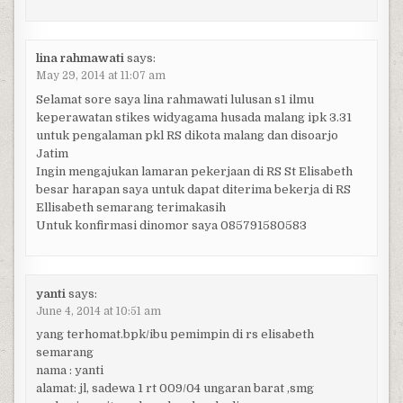
lina rahmawati
says:
May 29, 2014 at 11:07 am
Selamat sore saya lina rahmawati lulusan s1 ilmu
keperawatan stikes widyagama husada malang ipk 3.31
untuk pengalaman pkl RS dikota malang dan disoarjo
Jatim
Ingin mengajukan lamaran pekerjaan di RS St Elisabeth
besar harapan saya untuk dapat diterima bekerja di RS
Ellisabeth semarang terimakasih
Untuk konfirmasi dinomor saya 085791580583
yanti
says:
June 4, 2014 at 10:51 am
yang terhomat.bpk/ibu pemimpin di rs elisabeth
semarang
nama : yanti
alamat: jl, sadewa 1 rt 009/04 ungaran barat ,smg