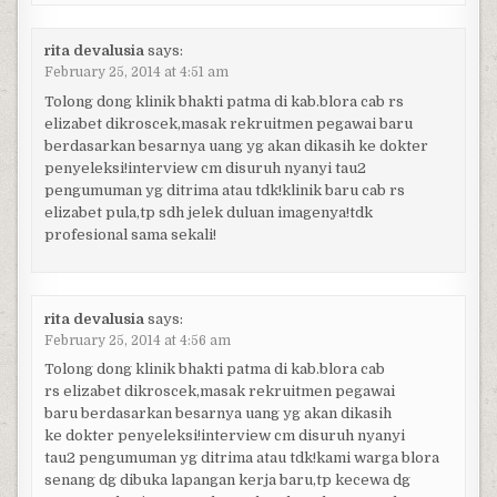
rita devalusia
says:
February 25, 2014 at 4:51 am
Tolong dong klinik bhakti patma di kab.blora cab rs
elizabet dikroscek,masak rekruitmen pegawai baru
berdasarkan besarnya uang yg akan dikasih ke dokter
penyeleksi!interview cm disuruh nyanyi tau2
pengumuman yg ditrima atau tdk!klinik baru cab rs
elizabet pula,tp sdh jelek duluan imagenya!tdk
profesional sama sekali!
rita devalusia
says:
February 25, 2014 at 4:56 am
Tolong dong klinik bhakti patma di kab.blora cab
rs elizabet dikroscek,masak rekruitmen pegawai
baru berdasarkan besarnya uang yg akan dikasih
ke dokter penyeleksi!interview cm disuruh nyanyi
tau2 pengumuman yg ditrima atau tdk!kami warga blora
senang dg dibuka lapangan kerja baru,tp kecewa dg