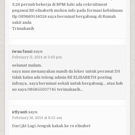
3,24 pernah bekerja di BPM kalo ada rekruitment
pegawai RS elisabeth mohon info pada formasi kebidanan
tlp 089669514024 saya berminat bergabung di Rumah
sakit anda
Trimakasih
iwan fauzi
says:
February 11, 2014 at 3:40 pm
selamat malam..
saya mau menanyakan masih da loker untuk perawat D3
tidak kalau ada tolong admin RS ELISABETH posting
infonya.. saya berminat sekali untuk bergabung… atau hub
no saya 085655017745 terimakasih…
irfiyanti
says:
February 16, 2014 at 8:55 am
Dari jkt Lagi Jenguk kakak ke rs elisabet