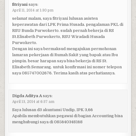
fitriyani
says:
April 11, 2014 at 1:30 pm
selamat malam, saya fitriyani lulusan asisten
keperawatan dari LPK Prima Husada. pengalaman PKL di
RSU Bunda Purwokerto. sudah pernah bekerja di RS
St.Elisabeth Purwokerto, RSU Wiradadi Husada
Purwokerto.
Dengan ini saya bermaksud mengajukan permohonan
lamaran pekerjaan di Rumah Sakit yang bapak atau Ibu
pimpin. besar harapan saya bisa bekerja di RS St.
Elisabeth Semarang. untuk konfirmasi ini nomer telepon
saya 085747002676. Terima kasih atas perhatiannya.
Digda Aditya A
says:
April 13, 2014 at 6:37 am
Saya lulusan d3 akuntansi Undip, IPK 3,66
Apabila membutuhkan pegawai di bagian Accounting bisa
menghubungi saya di 085640348168