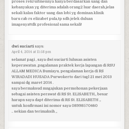
proses rekruitmennya hanya berdasarkan uang dan
kebanyakan yg diterima adalah orang2 luar daerah.jelas
sekali kalau faktor uang dan lobi yg dominan.klinik
baru cab rs elizabet pula,tp sdh jelek duluan
imagenya!tdk profesional sama sekali!
dwi suciarti
says:
April 4, 2014 at 11:58 pm
selamat pagi , saya dwi suciarti lulusan asisten
keperawatan ,pngalaman praktek kerja lapangan di RSU
ALLAM MEDICA Bumiayu, pengalaman kerja di RS
WIRADADI HUSADA Purwokerto dari tagl 21 mei 2013
sampai dg maret 2014 .
saya bermaksud mngajukan permohonan pekerjaan
sebagai asisten perawat di RS St. ELISABETH,, besar
harapn saya dapt diterima di RS St. ELISABETH ,,
untuk konfirmasi ini nomor saya 08998570460
.. sekian dan terimaksih ,,