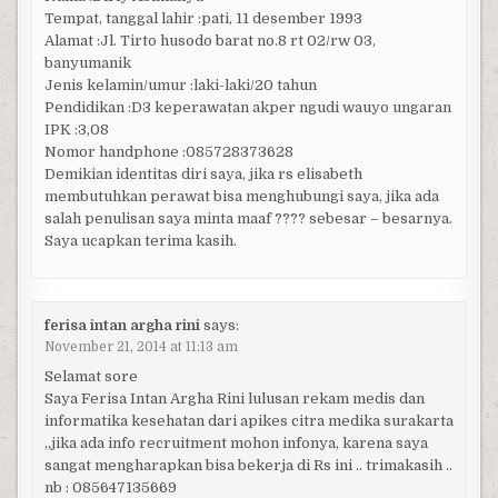
Tempat, tanggal lahir :pati, 11 desember 1993
Alamat :Jl. Tirto husodo barat no.8 rt 02/rw 03,
banyumanik
Jenis kelamin/umur :laki-laki/20 tahun
Pendidikan :D3 keperawatan akper ngudi wauyo ungaran
IPK :3,08
Nomor handphone :085728373628
Demikian identitas diri saya, jika rs elisabeth
membutuhkan perawat bisa menghubungi saya, jika ada
salah penulisan saya minta maaf ???? sebesar – besarnya.
Saya ucapkan terima kasih.
ferisa intan argha rini
says:
November 21, 2014 at 11:13 am
Selamat sore
Saya Ferisa Intan Argha Rini lulusan rekam medis dan
informatika kesehatan dari apikes citra medika surakarta
,,jika ada info recruitment mohon infonya, karena saya
sangat mengharapkan bisa bekerja di Rs ini .. trimakasih ..
nb : 085647135669