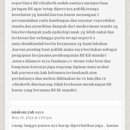
sepertinya RS elizabeth sudah saatnya memperluas
jaringan RS agar tetap dipercaya publik,tenaga
kesehatan yg handal,karena kusus menangani 1
permasalahan yaitu kandungan dan seputar reproduksi
wanita,dan penelitian dampak dari modernisasi wanita yg
bisa berdampak pada spikologi anak ,yg lebih nakal dan
terkesan liar.sehingga perlu terapi seperti o
nany.demikianlah berita kerjasama yg kami lakukan
,karena penting buat publik maka saya beritakan sebagai
pengajuan kerjasama pembangunan RS KB mandiri
,antara iklaners arya fundame,cv utomo toko besi dan
bangunan kutoarjo,juga segenap lapisan masyarakat
kab.purworejo,kab.kebumen,terimakasih atas
perhatianya dan mohon diiklankan ke rs lain jika rs
.elizabeth disemarang tidak berkenan membangun RS
kusus yang bernama RS kb mandiri.
miskom yah
says:
May 19, 2013 at 5:03 pm
ruang tunggu pasien nya harap diperhatikan juga .. kasian