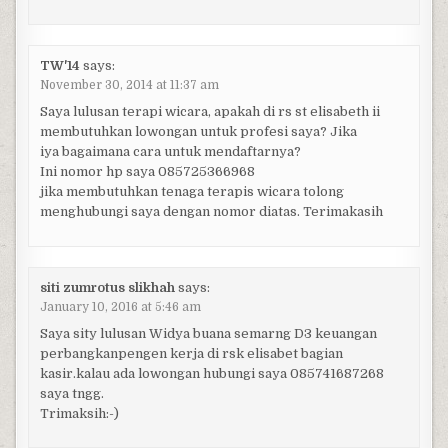
TW'14
says:
November 30, 2014 at 11:37 am
Saya lulusan terapi wicara, apakah di rs st elisabeth ii
membutuhkan lowongan untuk profesi saya? Jika
iya bagaimana cara untuk mendaftarnya?
Ini nomor hp saya 085725366968
jika membutuhkan tenaga terapis wicara tolong
menghubungi saya dengan nomor diatas. Terimakasih
siti zumrotus slikhah
says:
January 10, 2016 at 5:46 am
Saya sity lulusan Widya buana semarng D3 keuangan
perbangkanpengen kerja di rsk elisabet bagian
kasir.kalau ada lowongan hubungi saya 085741687268
saya tngg.
Trimaksih:-)