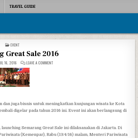
TRAVEL GUIDE
POSTED IN
EVENT
 Great Sale 2016
ON SEMARANG GREAT SALE 2016
IL 16, 2016
LEAVE A COMMENT
 dan juga bisnis untuk meningkatkan kunjungan wisata ke Kota
ali digelar pada tahun 2016 ini. Event ini akan berlangsung di
launching Semarang Great Sale ini dilaksanakan di Jakarta. Di
ariwisata (Kemenpar), Rabu (13/4/16) malam, Menteri Pariwisata