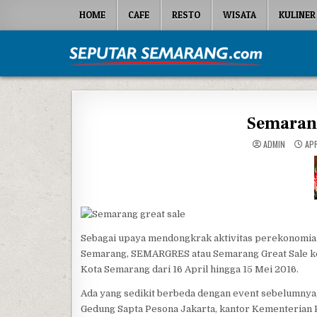
Skip to content
HOME
CAFE
RESTO
WISATA
KULINER
Seputar Semarang
All About Semarang
Semarang
ADMIN
APR
Sebagai upaya mendongkrak aktivitas perekonomian
Semarang, SEMARGRES atau Semarang Great Sale kemb
Kota Semarang dari 16 April hingga 15 Mei 2016.
Ada yang sedikit berbeda dengan event sebelumnya, 
Gedung Sapta Pesona Jakarta, kantor Kementerian P