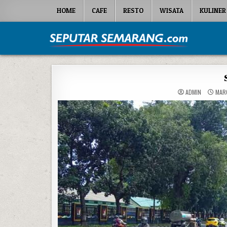
Skip to content
HOME
CAFE
RESTO
WISATA
KULINER
Seputar Semarang
All About Semarang
ADMIN
MARC