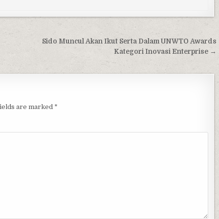
Sido Muncul Akan Ikut Serta Dalam UNWTO Awards
Kategori Inovasi Enterprise →
fields are marked
*