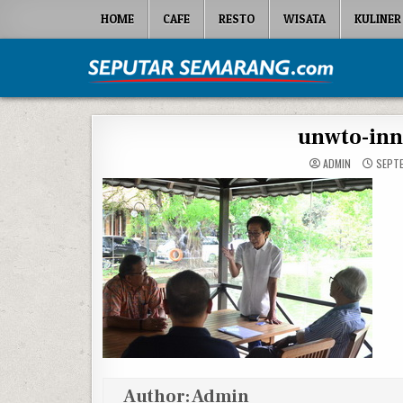
Skip to content
HOME
CAFE
RESTO
WISATA
KULINER
Seputar Semarang
All About Semarang
unwto-inn
ADMIN
SEPTE
Author:
Admin