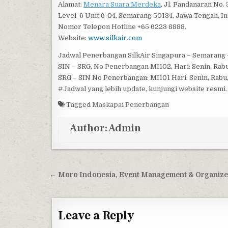
Alamat:
Menara Suara Merdeka
, Jl. Pandanaran No. 
Level 6 Unit 6-04, Semarang 50134, Jawa Tengah, I
Nomor Telepon Hotline +65 6223 8888.
Website:
www.silkair.com
Jadwal Penerbangan SilkAir Singapura – Semarang –
SIN – SRG, No Penerbangan MI102, Hari: Senin, Rabu
SRG – SIN No Penerbangan: MI101 Hari: Senin, Rabu,
#Jadwal yang lebih update, kunjungi website resmi.
Tagged
Maskapai Penerbangan
Author:
Admin
Post navigation
← Moro Indonesia, Event Management & Organize
Leave a Reply