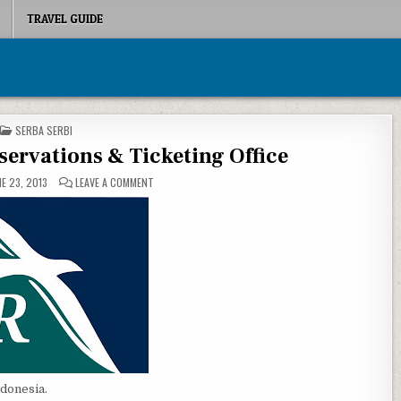
TRAVEL GUIDE
POSTED IN
SERBA SERBI
ervations & Ticketing Office
ON SILKAIR SEMARANG RESERVATIONS & TICKETING OFFI
E 23, 2013
LEAVE A COMMENT
ndonesia.