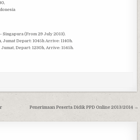
30,
ndonesia
 Singapura (From 29 July 2013).
, Jumat Depart: 1045h Arrive: 1140h.
 Jumat, Depart: 1230h, Arrive: 1545h.
r
Penerimaan Peserta Didik PPD Online 2013/2014 →