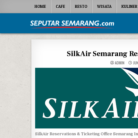
Skip to content
HOME
CAFE
RESTO
WISATA
KULINER
Seputar Semarang
All About Semarang
SilkAir Semarang Res
ADMIN
JUN
SilkAir Reservations & Ticketing Office Semarang I