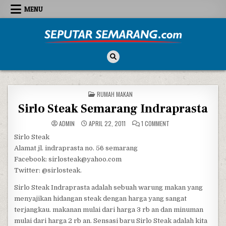
Skip to content
MENU
Seputar Semarang
All About Semarang
POSTED IN
RUMAH MAKAN
Sirlo Steak Semarang Indraprasta
ON SIRLO STEAK SEM
ADMIN
APRIL 22, 2011
1 COMMENT
Sirlo Steak
Alamat jl. indraprasta no. 56 semarang
Facebook: sirlosteak@yahoo.com
Twitter: @sirlosteak.
Sirlo Steak Indraprasta adalah sebuah warung makan yang
menyajikan hidangan steak dengan harga yang sangat
terjangkau. makanan mulai dari harga 3 rb an dan minuman
mulai dari harga 2 rb an. Sensasi baru Sirlo Steak adalah kita