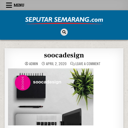
Skip to content
MENU
Seputar Semarang
All About Semarang
soocadesign
ON SOOCADESIGN
ADMIN
APRIL 2, 2020
LEAVE A COMMENT