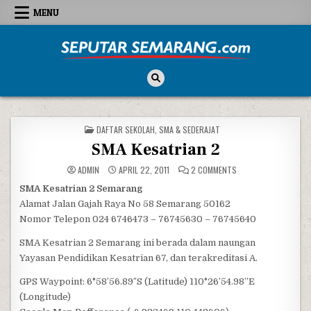
Skip to content
MENU
Seputar Semarang
All About Semarang
POSTED IN
DAFTAR SEKOLAH
,
SMA & SEDERAJAT
SMA Kesatrian 2
ON SMA KESATRIAN 2
ADMIN
APRIL 22, 2011
2 COMMENTS
SMA Kesatrian 2 Semarang
Alamat Jalan Gajah Raya No 58 Semarang 50162
Nomor Telepon 024 6746473 – 76745630 – 76745640
SMA Kesatrian 2 Semarang ini berada dalam naungan
Yayasan Pendidikan Kesatrian 67, dan terakreditasi A.
GPS Waypoint: 6°58’56.89″S (Latitude) 110°26’54.98”E
(Longitude)