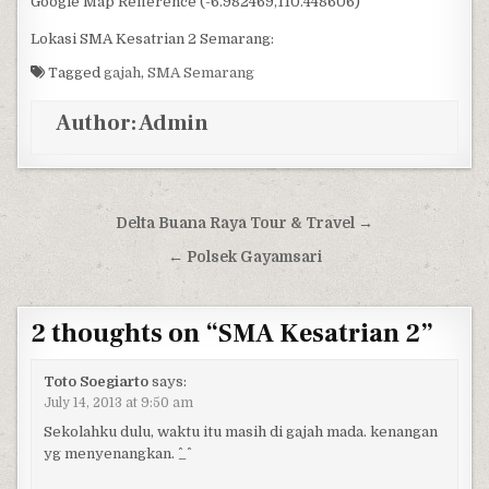
Google Map Refference (-6.982469,110.448606)
Lokasi SMA Kesatrian 2 Semarang:
Tagged
gajah
,
SMA Semarang
Author:
Admin
Post navigation
Delta Buana Raya Tour & Travel →
← Polsek Gayamsari
2 thoughts on “
SMA Kesatrian 2
”
Toto Soegiarto
says:
July 14, 2013 at 9:50 am
Sekolahku dulu, waktu itu masih di gajah mada. kenangan
yg menyenangkan. ^_^