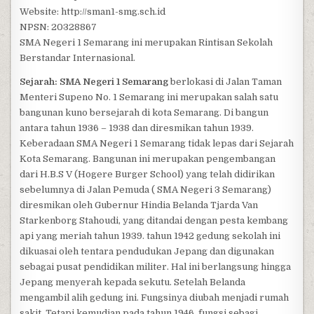
Website: http://sman1-smg.sch.id
NPSN: 20328867
SMA Negeri 1 Semarang ini merupakan Rintisan Sekolah
Berstandar Internasional.
Sejarah: SMA Negeri 1 Semarang
berlokasi di Jalan Taman
Menteri Supeno No. 1 Semarang ini merupakan salah satu
bangunan kuno bersejarah di kota Semarang. Di bangun
antara tahun 1936 – 1938 dan diresmikan tahun 1939.
Keberadaan SMA Negeri 1 Semarang tidak lepas dari Sejarah
Kota Semarang. Bangunan ini merupakan pengembangan
dari H.B.S V (Hogere Burger School) yang telah didirikan
sebelumnya di Jalan Pemuda ( SMA Negeri 3 Semarang)
diresmikan oleh Gubernur Hindia Belanda Tjarda Van
Starkenborg Stahoudi, yang ditandai dengan pesta kembang
api yang meriah tahun 1939. tahun 1942 gedung sekolah ini
dikuasai oleh tentara pendudukan Jepang dan digunakan
sebagai pusat pendidikan militer. Hal ini berlangsung hingga
Jepang menyerah kepada sekutu. Setelah Belanda
mengambil alih gedung ini. Fungsinya diubah menjadi rumah
sakit. Tetapi kemudian pada tahun 1946, fungsi sebagi