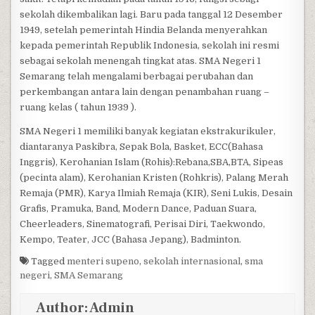
sekolah dikembalikan lagi. Baru pada tanggal 12 Desember
1949, setelah pemerintah Hindia Belanda menyerahkan
kepada pemerintah Republik Indonesia, sekolah ini resmi
sebagai sekolah menengah tingkat atas. SMA Negeri 1
Semarang telah mengalami berbagai perubahan dan
perkembangan antara lain dengan penambahan ruang –
ruang kelas ( tahun 1939 ).
SMA Negeri 1 memiliki banyak kegiatan ekstrakurikuler,
diantaranya Paskibra, Sepak Bola, Basket, ECC(Bahasa
Inggris), Kerohanian Islam (Rohis):Rebana,SBA,BTA, Sipeas
(pecinta alam), Kerohanian Kristen (Rohkris), Palang Merah
Remaja (PMR), Karya Ilmiah Remaja (KIR), Seni Lukis, Desain
Grafis, Pramuka, Band, Modern Dance, Paduan Suara,
Cheerleaders, Sinematografi, Perisai Diri, Taekwondo,
Kempo, Teater, JCC (Bahasa Jepang), Badminton.
Tagged
menteri supeno
,
sekolah internasional
,
sma
negeri
,
SMA Semarang
Author:
Admin